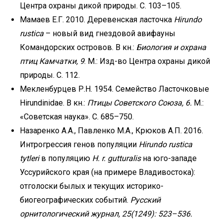
Центра охраны дикой природы. С. 103–105.
Мамаев Е.Г. 2010. Деревенская ласточка
Hirundo
rustica
– новый вид гнездовой авифауны
Командорских островов. В кн.:
Биология и охрана
птиц Камчатки, 9
. М.: Изд-во Центра охраны дикой
природы. С. 112.
Мекленбурцев Р.Н. 1954. Семейство Ласточковые
Hirundinidae. В кн.:
Птицы Советского Союза, 6.
М.:
«Советская наука». С. 685–750.
Назаренко А.А., Павленко М.А., Крюков А.П. 2016.
Интрогрессия генов популяции
Hirundo rustica
tytleri
в популяцию
H. r. gutturalis
на юго-западе
Уссурийского края (на примере Владивостока):
отголоски былых и текущих историко-
биогеографических событий.
Русский
орнитологический журнал, 25(1249): 523–536.