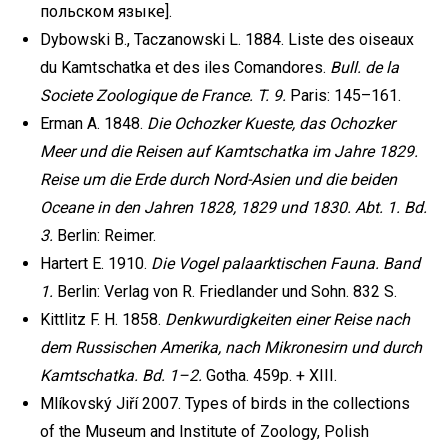
польском языке].
Dybowski B., Taczanowski L. 1884. Liste des oiseaux
du Kamtschatka et des iles Comandores.
Bull. de la
Societe Zoologique de France. T. 9.
Paris: 145–161.
Erman A. 1848.
Die Ochozker Kueste, das Ochozker
Meer und die Reisen auf Kamtschatka im Jahre 1829.
Reise um die Erde durch Nord-Asien und die beiden
Oceane in den Jahren 1828, 1829 und 1830. Abt. 1. Bd.
3.
Berlin: Reimer.
Hartert E. 1910.
Die Vogel palaarktischen Fauna. Band
1.
Berlin: Verlag von R. Friedlander und Sohn. 832 S.
Kittlitz F. H. 1858.
Denkwurdigkeiten einer Reise nach
dem Russischen Amerika, nach Mikronesirn und durch
Kamtschatka. Bd. 1–2.
Gotha. 459р. + XIII.
Mlíkovský Jiří 2007. Types of birds in the collections
of the Museum and Institute of Zoology, Polish