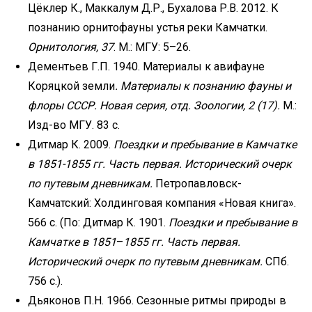
Цёклер К., Маккалум Д.Р., Бухалова Р.В. 2012. К
познанию орнитофауны устья реки Камчатки.
Орнитология, 37
. М.: МГУ: 5–26.
Дементьев Г.П. 1940. Материалы к авифауне
Коряцкой земли
. Материалы к познанию фауны и
флоры
СССР. Новая серия, отд. Зоологии, 2 (17).
М.:
Изд-во МГУ. 83 с.
Дитмар К. 2009.
Поездки и пребывание в Камчатке
в 1851-1855 гг. Часть первая. Исторический очерк
по
путевым дневникам.
Петропавловск-
Камчатский: Холдинговая компания «Новая книга».
566 с. (По: Дитмар К. 1901.
Поездки и пребывание в
Камчатке в 1851
–
1855 гг. Часть первая.
Исторический очерк по путевым дневникам.
СПб.
756 с.).
Дьяконов П.Н. 1966. Сезонные ритмы природы в