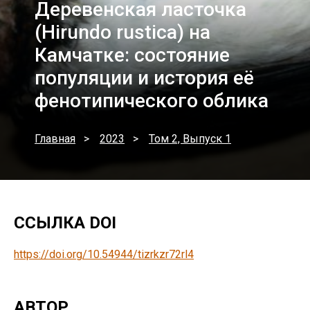
Деревенская ласточка
(Hirundo rustica) на
Камчатке: состояние
популяции и история её
фенотипического облика
Главная
2023
Том 2, Выпуск 1
ССЫЛКА DOI
https://doi.org/10.54944/tizrkzr72rl4
АВТОР