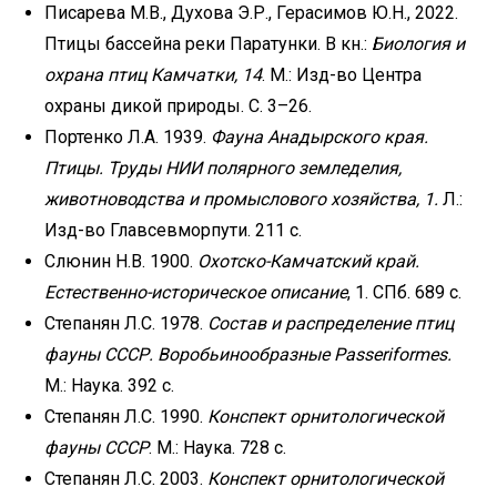
Писарева М.В., Духова Э.Р., Герасимов Ю.Н., 2022.
Птицы бассейна реки Паратунки. В кн.:
Биология и
охрана птиц Камчатки, 14
. М.: Изд-во Центра
охраны дикой природы. С. 3–26.
Портенко Л.А. 1939.
Фауна Анадырского края.
Птицы. Труды НИИ полярного земледелия,
животноводства и промыслового хозяйства, 1.
Л.:
Изд-во Главсевморпути. 211 с.
Слюнин Н.В. 1900.
Охотско-Камчатский край.
Естественно-историческое описание
, 1. СПб. 689 с.
Степанян Л.С. 1978.
Состав и распределение птиц
фауны СССР. Воробьинообразные Passeriformes.
М.: Наука. 392 с.
Степанян Л.С. 1990.
Конспект орнитологической
фауны СССР
. М.: Наука. 728 с.
Степанян Л.С. 2003.
Конспект орнитологической