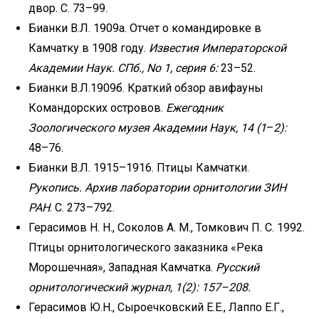
двор. С. 73–99.
Бианки В.Л. 1909а. Отчет о командировке в
Камчатку в 1908 году.
Известия Императорской
Академии
Наук. СПб., No 1, серия 6:
23–52.
Бианки В.Л.1909б. Краткий обзор авифауны
Командорских островов.
Ежегодник
Зоологического музея
Академии Наук, 14 (1
–
2):
48–76.
Бианки В.Л. 1915–1916. Птицы Камчатки.
Рукопись. Архив лаборатории орнитологии ЗИН
РАН
. С. 273–792.
Герасимов Н. Н., Соколов А. М., Томкович П. С. 1992.
Птицы орнитологического заказника «Река
Морошечная», Западная Камчатка.
Русский
орнитологический журнал, 1(2): 157–208.
Герасимов Ю.Н., Сыроечковский Е.Е., Лаппо Е.Г.,