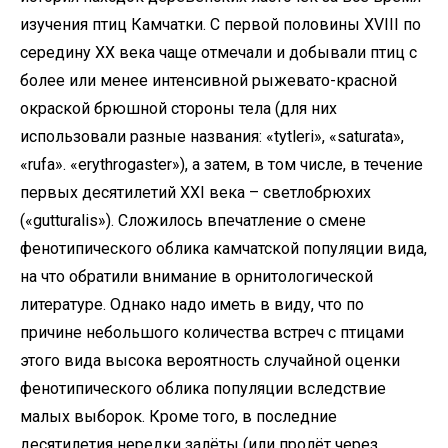
изучения птиц Камчатки. C первой половины XVIII по
середину XX века чаще отмечали и добывали птиц с
более или менее интенсивной рыжевато-красной
окраской брюшной стороны тела (для них
использовали разные названия: «tytleri», «saturata»,
«rufa». «erythrogaster»), a затем, в том числе, в течение
первых десятилетий XXI века – светлобрюхих
(«gutturalis»). Сложилось впечатление о смене
фенотипического облика камчатской популяции вида,
на что обратили внимание в орнитологической
литературе. Однако надо иметь в виду, что по
причине небольшого количества встреч с птицами
этого вида высока вероятность случайной оценки
фенотипического облика популяции вследствие
малых выборок. Кроме того, в последние
десятилетия нередки залёты (или пролёт через