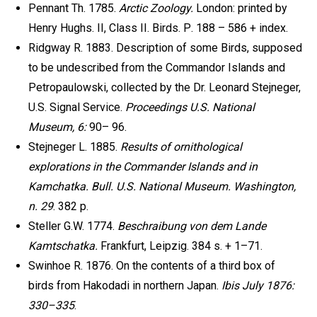
Pennant Th. 1785.
Arctic Zoology.
London: printed by
Henry Hughs. II, Class II. Birds. Р. 188 – 586 + index.
Ridgway R. 1883. Description of some Birds, supposed
to be undescribed from the Commandor Islands and
Petropaulowski, collected by the Dr. Leonard Stejneger,
U.S. Signal Service.
Proceedings U.S. National
Museum, 6:
90– 96.
Stejneger L. 1885.
Results of ornithological
explorations in the Commander Islands and in
Kamchatka. Bull. U.S. National Museum. Washington,
n. 29
. 382 р.
Steller G.W. 1774.
Beschraibung von dem Lande
Kamtschatka.
Frankfurt, Leipzig. 384 s. + 1–71.
Swinhoe R. 1876. On the contents of a third box of
birds from Hakodadi in northern Japan.
Ibis July 1876:
330–335
.