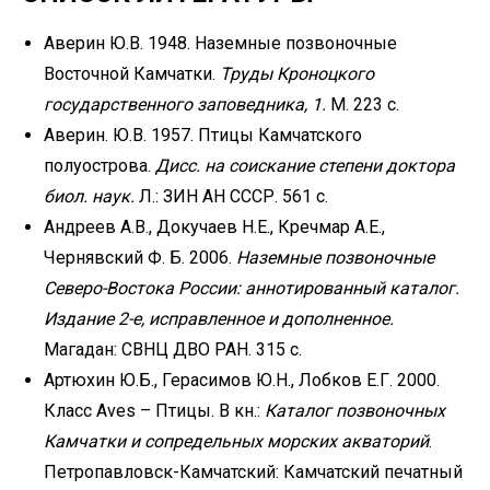
Аверин Ю.В. 1948. Наземные позвоночные
Восточной Камчатки.
Труды Кроноцкого
государственного заповедника, 1.
М. 223 с.
Аверин. Ю.В. 1957. Птицы Камчатского
полуострова.
Дисс. на соискание степени доктора
биол. наук.
Л.: ЗИН АН СССР. 561 с.
Андреев А.В., Докучаев Н.Е., Кречмар А.Е.,
Чернявский Ф. Б. 2006.
Наземные позвоночные
Северо-Востока
России: аннотированный каталог.
Издание 2-е, исправленное и дополненное.
Магадан: СВНЦ ДВО РАН. 315 с.
Артюхин Ю.Б., Герасимов Ю.Н., Лобков Е.Г. 2000.
Класс Aves – Птицы. В кн.:
Каталог позвоночных
Камчатки и сопредельных морских акваторий
.
Петропавловск-Камчатский: Камчатский печатный