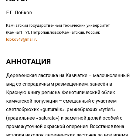
Е.Г. Лобков
Камчатский государственный технический университет
(КамчатГТУ), Петропавловск-Камчатский, Россия;
lobkov48@mail.ru
АННОТАЦИЯ
Деревенская ласточка на Камчатке – малочисленный
вид со спорадичным размещением, занесён в
Красную книгу региона. Фенотипический облик
камчатской популяции – смешанный c участием
светлобрюхих «gutturalis», рыжебрюхих «tytleri»
(правильнее «saturatа») и заметной долей особей с
промежуточной окраской оперения. Восстановлена
история находок деревенских ласточек за всё время