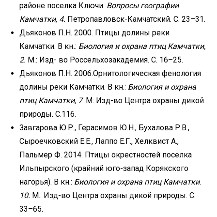
районе поселка Ключи.
Вопросы географии
Камчатки, 4.
Петропавловск-Камчатский. С. 23–31.
Дьяконов П.Н. 2000. Птицы долины реки
Камчатки. В кн
.
:
Биология и охрана птиц Камчатки,
2.
М.: Изд- во Россельхозакадемия. С. 16–25.
Дьяконов П.Н. 2006.Орнитологическая фенология
долины реки Камчатки. В кн.:
Биология и охрана
птиц Камчатки, 7
. М: Изд-во Центра охраны дикой
природы. С.116.
Завгарова Ю.Р., Герасимов Ю.Н., Бухалова Р.В.,
Сыроечковский Е.Е., Лаппо Е.Г., Хелквист А.,
Пальмер Ф. 2014. Птицы окрестностей поселка
Ильпырского (крайний юго-запад Корякского
нагорья). В кн.:
Биология и охрана птиц Камчатки
.
10.
М.: Изд-во Центра охраны дикой природы. С.
33–65.