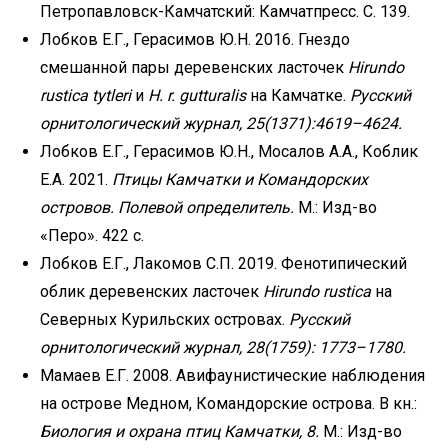
Петропавловск-Камчатский: Камчатпресс. С. 139.
Лобков Е.Г., Герасимов Ю.Н. 2016. Гнездо
смешанной пары деревенских ласточек
Hirundo
rustica tytleri
и
H. r. gutturalis
на Камчатке.
Русский
орнитологический журнал, 25(1371):4619–4624.
Лобков Е.Г., Герасимов Ю.Н., Мосалов А.А., Коблик
Е.А. 2021.
Птицы Камчатки и Командорских
островов. Полевой определитель.
М.: Изд-во
«Перо». 422 с.
Лобков Е.Г., Лакомов С.П. 2019. Фенотипический
облик деревенских ласточек
Hirundo rustica
на
Северных Курильских островах.
Русский
орнитологический журнал, 28(1759): 1773–1780.
Мамаев Е.Г. 2008. Авифаунистические наблюдения
на острове Медном, Командорские острова. В кн.:
Биология и охрана птиц Камчатки, 8.
М.: Изд-во