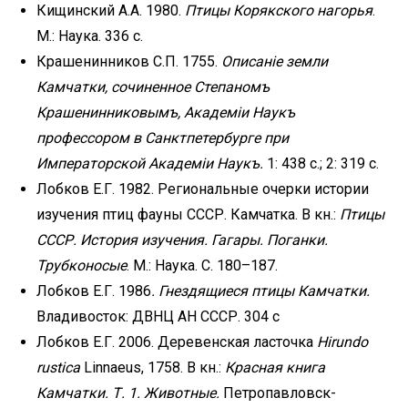
Кищинский А.А. 1980.
Птицы Корякского нагорья
.
М.: Наука. 336 с.
Крашенинников С.П. 1755.
Описанiе земли
Камчатки, сочиненное Степаномъ
Крашенинниковымъ, Академiи Наукъ
профессором в Санктпетербурге при
Императорской Академiи Наукъ.
1: 438 с.; 2: 319 с.
Лобков Е.Г. 1982. Региональные очерки истории
изучения птиц фауны СССР. Камчатка. В кн.:
Птицы
СССР. История изучения. Гагары. Поганки.
Трубконосые
. М.: Наука. С. 180–187.
Лобков Е.Г. 1986
. Гнездящиеся птицы Камчатки.
Владивосток: ДВНЦ АН СССР. 304 с
Лобков Е.Г. 2006. Деревенская ласточка
Hirundo
rustica
Linnaeus, 1758. В кн.:
Красная книга
Камчатки. Т. 1. Животные.
Петропавловск-