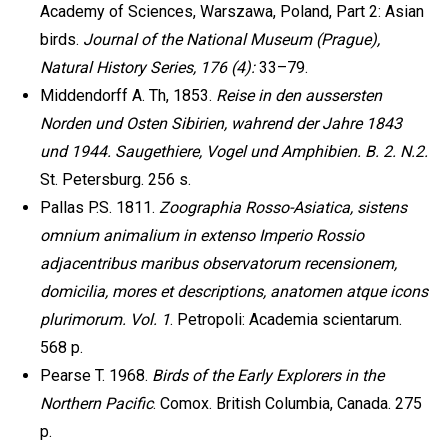
Academy of Sciences, Warszawa, Poland, Part 2: Asian
birds.
Journal of the National Museum (Prague),
Natural History Series, 176 (4):
33–79.
Middendorff A. Th, 1853.
Reise in den aussersten
Norden und Osten Sibirien, wahrend der Jahre 1843
und 1944. Saugethiere, Vogel und Amphibien. B. 2. N.2.
St. Petersburg. 256 s.
Pallas P.S. 1811.
Zoographia Rosso-Asiatica, sistens
omnium animalium in extenso Imperio Rossio
adjacentribus maribus observatorum recensionem,
domicilia, mores et descriptions, anatomen atque icons
plurimorum. Vol. 1
. Petropoli: Academia scientarum.
568 p.
Pearse T. 1968.
Birds of the Early Explorers in the
Northern Pacific
. Comox. British Columbia, Canada. 275
р.