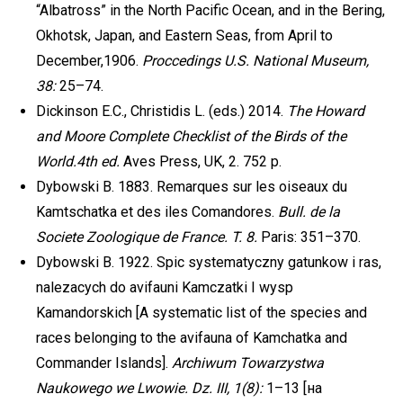
“Albatross” in the North Pacific Ocean, and in the Bering,
Okhotsk, Japan, and Eastern Seas, from April to
December,1906.
Proccedings U.S. National Museum,
38:
25–74.
Dickinson E.C., Christidis L. (eds.) 2014.
The Howard
and Moore Complete Checklist of the Birds of the
World.4th ed.
Aves Press, UK, 2. 752 p.
Dybowski B. 1883. Remarques sur les oiseaux du
Kamtschatka et des iles Comandores.
Bull. de la
Societe Zoologique de France. T. 8.
Paris: 351–370.
Dybowski B. 1922. Spic systematyczny gatunkow i ras,
nalezacych do avifauni Kamczatki I wysp
Kamandorskich [A systematic list of the species and
races belonging to the avifauna of Kamchatka and
Commander Islands].
Archiwum
Towarzystwa
Naukowego we Lwowie. Dz. III, 1(8):
1–13 [на