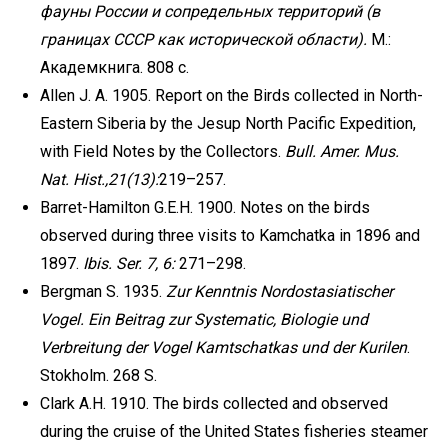
фауны России и сопредельных территорий (в
границах СССР как исторической области).
М.:
Академкнига. 808 с.
Allen J. A. 1905. Report on the Birds collected in North-
Eastern Siberia by the Jesup North Pacific Expedition,
with Field Notes by the Collectors.
Bull. Amer. Mus.
Nat. Hist.,21(13):
219–257.
Barret-Hamilton G.E.H. 1900. Notes on the birds
observed during three visits to Kamchatka in 1896 and
1897.
Ibis. Ser. 7, 6:
271–298.
Bergman S. 1935.
Zur Kenntnis Nordostasiatischer
Vogel. Ein Beitrag zur Systematic, Biologie und
Verbreitung der Vogel Kamtschatkas und der Kurilen
.
Stokholm. 268 S.
Clark A.H. 1910. The birds collected and observed
during the cruise of the United States fisheries steamer