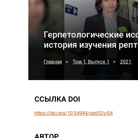
Герпетологические исс
история изучения реп
Главная
Том 1, Выпуск 1
2021
ССЫЛКА DOI
https://doi.org/10.54944/qs652vi54
АВТОР