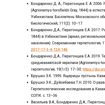
Бондаренко Д. А., Перегонцев Е. А. 2006
(Agrionemys horsfieldii Gray, 1844) в ес
Узбекистана. Бюллетень Московского об
биологический, 111(2): 10–17.
Бондаренко Д.А., Перегонцев Е.А. 2017. Р
1844) в Узбекистане (ареал, региональн
населения). Современная герпетология, 1
2017-17-3-4-124-146
Бондаренко Д.А., Перегонцев Е.А. 2019. 
среднеазиатской черепахи (Agrionemys horsf
герпетология, 19(1/2): 17–30.
https://doi.
Брушко З.К. 1995. Ящерицы пустынь Казах
Брушко З.К., Дуйсебаева Т.Н. 2010. О разв
Герпетологические исследования в Казах
СОПК. с. 13–36
Васильев В.А., Бондаренко Д.А., Перегонце