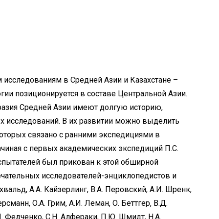
 исследованиям в Средней Азии и Казахстане –
гии позиционируется в составе Центральной Азии.
разия Средней Азии имеют долгую историю,
ых исследований. В их развитии можно выделить
которых связано с ранними экспедициями в
ачиная с первых академических экспедиций П.С.
испытателей был прикован к этой обширной
ечательных исследователей-энциклопедистов и
альд, А.А. Кайзерлинг, В.А. Перовский, А.И. Шренк,
ерсманн, О.А. Грим, А.И. Леман, О. Беттгер, В.Д.
. Федченко, С.Н. Алфераки, П.Ю. Шмидт, Н.А.