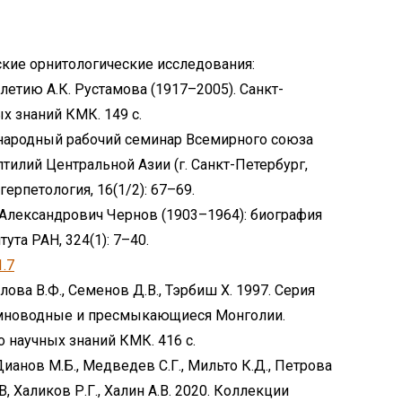
еские орнитологические исследования:
етию А.К. Рустамова (1917–2005). Санкт-
 знаний КМК. 149 c.
ународный рабочий семинар Всемирного союза
илий Центральной Азии (г. Санкт-Петербург,
герпетология, 16(1/2): 67–69.
й Александрович Чернов (1903–1964): биография
ута РАН, 324(1): 7–40.
1.7
рлова В.Ф., Семенов Д.В., Тэрбиш Х. 1997. Серия
мноводные и пресмыкающиеся Монголии.
научных знаний КМК. 416 c.
 Дианов М.Б., Медведев С.Г., Мильто К.Д., Петрова
В, Халиков Р.Г., Халин А.В. 2020. Коллекции