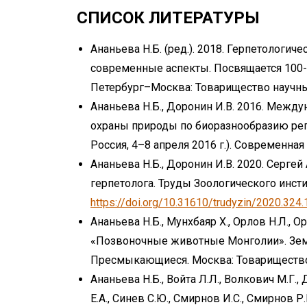
СПИСОК ЛИТЕРАТУРЫ
Ананьева Н.Б. (ред.). 2018. Герпетологич
современные аспекты. Посвящается 100-л
Петербург–Москва: Товарищество научных
Ананьева Н.Б., Доронин И.В. 2016. Межд
охраны природы по биоразнообразию репт
Россия, 4–8 апреля 2016 г.). Современная 
Ананьева Н.Б., Доронин И.В. 2020. Серге
герпетолога. Труды Зоологического инстит
https://doi.org/10.31610/trudyzin/2020.324.
Ананьева Н.Б., Мунхбаяр Х., Орлов Н.Л., О
«Позвоночные животные Монголии». Зе
Пресмыкающиеся. Москва: Товарищество 
Ананьева Н.Б., Войта Л.Л., Волкович М.Г.,
Е.А., Синев С.Ю., Смирнов И.С., Смирнов Р.