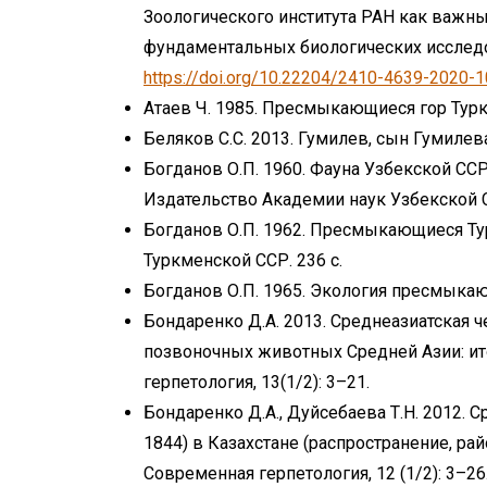
Зоологического института РАН как важн
фундаментальных биологических исследов
https://doi.org/10.22204/2410-4639-2020-
Атаев Ч. 1985. Пресмыкающиеся гор Турк
Беляков С.С. 2013. Гумилев, сын Гумилева
Богданов О.П. 1960. Фауна Узбекской СС
Издательство Академии наук Узбекской С
Богданов О.П. 1962. Пресмыкающиеся Ту
Туркменской ССР. 236 c.
Богданов О.П. 1965. Экология пресмыкающ
Бондаренко Д.А. 2013. Среднеазиатская чер
позвоночных животных Средней Азии: ит
герпетология, 13(1/2): 3–21.
Бондаренко Д.А., Дуйсебаева Т.Н. 2012. Сре
1844) в Казахстане (распространение, рай
Современная герпетология, 12 (1/2): 3–26