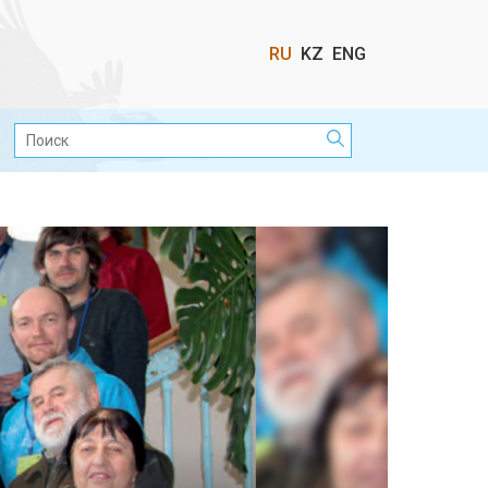
Выбор
RU
KZ
ENG
языка
Поиск: