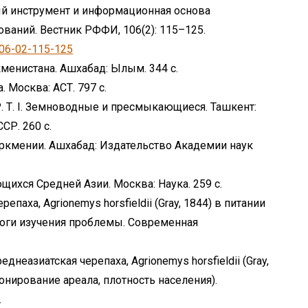
ый инструмент и информационная основа
аний. Вестник РФФИ, 106(2): 115–125.
106-02-115-125
менистана. Ашхабад: Ылым. 344 c.
. Москва: АСТ. 797 c.
Р. Т. I. Земноводные и пресмыкающиеся. Ташкент:
СР. 260 c.
ркмении. Ашхабад: Издательство Академии наук
ихся Средней Азии. Москва: Наука. 259 c.
епаха, Agrionemys horsfieldii (Gray, 1844) в питании
оги изучения проблемы. Современная
днеазиатская черепаха, Agrionemys horsfieldii (Gray,
онирование ареала, плотность населения).
.