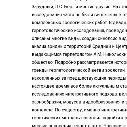
Зарудный, Л.С. Берг и многие другие. На эт
исследования часто не были выделены в от
комплексных зоологических работ. В два
герпетологические исследования, проведен
описаны многие виды, создан синопсис вид
анализ аридных территорий Средней и Цент
выдающимся герпетологом А.М. Никольским
общество. Подробно рассматривается исто
тренды герпетологической ветви зоологии,
накопленных за предшествующие периоды 
настоящее время все более актуальным ста
исследованиях интегративного подхода, вк
разнообразия, модусов видообразования и
контексте. По существу, именно интеграти
генетических методов позволил подойти к 
многие поколения герпетологов. Расширяют