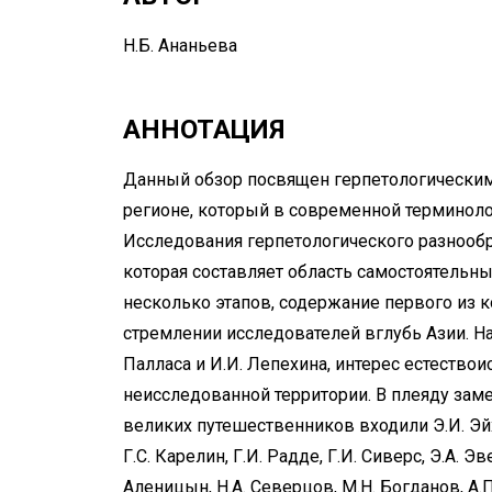
Н.Б. Ананьева
АННОТАЦИЯ
Данный обзор посвящен герпетологическим
регионе, который в современной терминоло
Исследования герпетологического разнооб
которая составляет область самостоятельн
несколько этапов, содержание первого из 
стремлении исследователей вглубь Азии. Н
Палласа и И.И. Лепехина, интерес естество
неисследованной территории. В плеяду зам
великих путешественников входили Э.И. Эйхв
Г.С. Карелин, Г.И. Радде, Г.И. Сиверс, Э.А. Эв
Аленицын, Н.А. Северцов, М.Н. Богданов, А.П