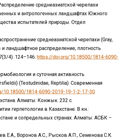
. Распределение среднеазиатской черепахи
тественных и антропогенных ландшафтах Южного
щества испытателей природы. Отдел
аспространение среднеазиатской черепахи (Gray,
ое и ландшафтное распределение, плотность
7(3/4): 124–146.
https://doi.org/10.18500/1814-6090-
Термобиология и суточная активность
ieldii) (Testudinidae, Reptilia). Современная
org/10.18500/1814-6090-2019-19-1-2-17-30
стана. Алматы: Конжык. 232 с.
итии герпетологии в Казахстане. В кн.:
стане и сопредельных странах. Алматы: АСБК –
в Е.А., Воронов А.С., Рысков А.П., Семенова С.К.