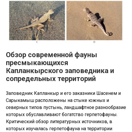
рептилий,
основные
достижения
и
перспективы
в
XXI
веке”
Обзор современной фауны
пресмыкающихся
Капланкырского заповедника и
сопредельных территорий
Заповедник Капланкыр и его заказники Шасенем и
Сарыкамыш расположены на стыке южных и
северных типов пустынь, ландшафтное разнообразие
которых обуславливают богатство герпетофауны.
Критический обзор литературных источников, в
которых изучалась герпетофауна на территории