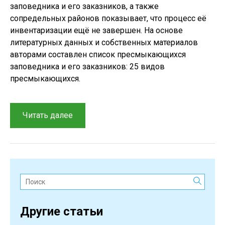
заповедника и его заказников, а также
сопредельных районов показывает, что процесс её
инвентаризации ещё не завершен. На основе
литературных данных и собственных материалов
авторами составлен список пресмыкающихся
заповедника и его заказников: 25 видов
пресмыкающихся.
“Обзор
Читать далее
современной
фауны
пресмыкающихся
Капланкырского
заповедника
Поиск:
и
сопредельных
Другие статьи
территорий”