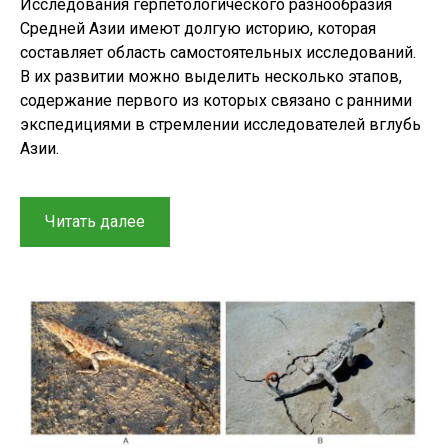
Исследования герпетологического разнообразия
Средней Азии имеют долгую историю, которая
составляет область самостоятельных исследований.
В их развитии можно выделить несколько этапов,
содержание первого из которых связано с ранними
экспедициями в стремлении исследователей вглубь
Азии.
“Герпетологические
Читать далее
исследования
в
Средней
Азии
и
Казахстане:
краткая
история
изучения