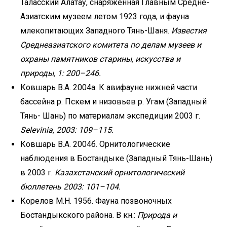
Таласский Алатау, снаряженная Главным Средне-
Азиатским музеем летом 1923 года, и фауна
млекопитающих Западного Тянь-Шаня.
Известия
Среднеазиатского комитета по делам музеев и
охраны памятников старины, искусства и
природы, 1: 200–246.
Ковшарь В.А. 2004а. К авифауне нижней части
бассейна р. Пскем и низовьев р. Угам (Западный
Тянь- Шань) по материалам экспедиции 2003 г.
Selevinia, 2003: 109–115.
Ковшарь В.А. 2004б. Орнитологические
наблюдения в Бостандыке (Западный Тянь-Шань)
в 2003 г.
Казахстанский орнитологический
бюллетень 2003: 101–104.
Корелов М.Н. 1956. Фауна позвоночных
Бостандыкского района. В кн.:
Природа и