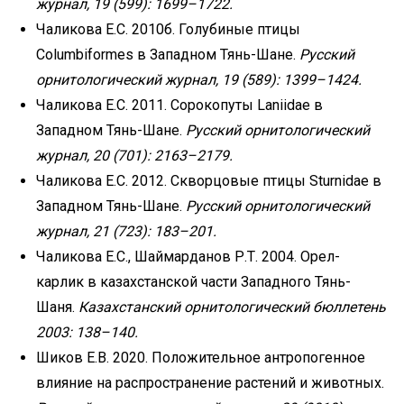
журнал, 19 (599): 1699–1722.
Чаликова Е.С. 2010б. Голубиные птицы
Columbiformes в Западном Тянь-Шане.
Русский
орнитологический
журнал, 19 (589): 1399–1424.
Чаликова Е.С. 2011. Сорокопуты Laniidae в
Западном Тянь-Шане.
Русский орнитологический
журнал, 20
(701): 2163–2179.
Чаликова Е.С. 2012. Скворцовые птицы Sturnidae в
Западном Тянь-Шане.
Русский орнитологический
журнал, 21 (723): 183–201.
Чаликова Е.С., Шаймарданов Р.Т. 2004. Орел-
карлик в казахстанской части Западного Тянь-
Шаня.
Казахстанский орнитологический бюллетень
2003: 138–140.
Шиков Е.В. 2020. Положительное антропогенное
влияние на распространение растений и животных.