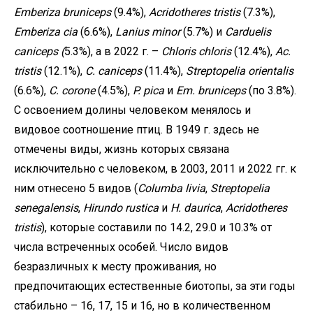
Emberiza bruniceps
(9.4%),
Acridotheres tristis
(7.3%),
Emberiza cia
(6.6%),
Lanius minor
(5.7%) и
Carduelis
caniceps (
5.3%), а в 2022 г. –
Chloris chloris
(12.4%),
Ac.
tristis
(12.1%),
C. caniceps
(11.4%),
Streptopelia orientalis
(6.6%),
C. corone
(4.5%),
P. pica
и
Em. bruniceps
(по 3.8%).
С освоением долины человеком менялось и
видовое соотношение птиц. В 1949 г. здесь не
отмечены виды, жизнь которых связана
исключительно с человеком, в 2003, 2011 и 2022 гг. к
ним отнесено 5 видов (
Columba livia
,
Streptopelia
senegalensis
,
Hirundo rustica
и
H. daurica
,
Acridotheres
tristis
), которые составили по 14.2, 29.0 и 10.3% от
числа встреченных особей. Число видов
безразличных к месту проживания, но
предпочитающих естественные биотопы, за эти годы
стабильно – 16, 17, 15 и 16, но в количественном