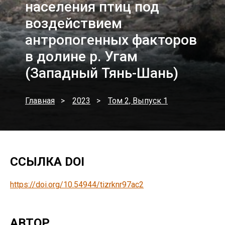
населения птиц под
воздействием
антропогенных факторов
в долине р. Угам
(Западный Тянь-Шань)
Главная
2023
Том 2, Выпуск 1
ССЫЛКА DOI
https://doi.org/10.54944/tizrknr97ac2
АВТОР