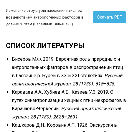
Изменение структуры населения птиц под
Скачать PDF
воздействием антропогенных факторов в
долине р. Угам (Западный Тянь-Шань)
СПИСОК ЛИТЕРАТУРЫ
Бисеров М.Ф. 2019. Вероятная роль природных и
антропогенных факторов в распространении птиц
в бассейне р. Буреи в ХХ и ХХI столетиях.
Русский
орнитологический журнал, 28 (1730): 618
–
628
.
Караваев А.А., Хубиев А.Б., Казиев У.З. 2019. О
путях синантропизации хищных птиц-некрофагов в
Карачаево-Черкесии
. Русский орнитологический
журнал, 28 (1780): 2625–2631.
Кашкаров Д.Н., Коровин А.П. 1926. Экскурсия в