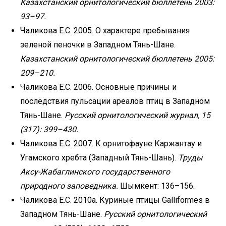
Казахстанский орнитологический бюллетень 2003:
93–97.
Чаликова Е.С. 2005. О характере пребывания
зеленой пеночки в Западном Тянь-Шане.
Казахстанский орнитологический бюллетень 2005:
209–210.
Чаликова Е.С. 2006. Основные причины и
последствия пульсации ареалов птиц в Западном
Тянь-Шане.
Русский орнитологический журнал, 15
(317): 399–430.
Чаликова Е.С. 2007. К орнитофауне Каржантау и
Угамского хребта (Западный Тянь-Шань).
Труды
Аксу-Жабаглинского государственного
природного заповедника.
Шымкент: 136–156.
Чаликова Е.С. 2010а. Куриные птицы Galliformes в
Западном Тянь-Шане.
Русский орнитологический