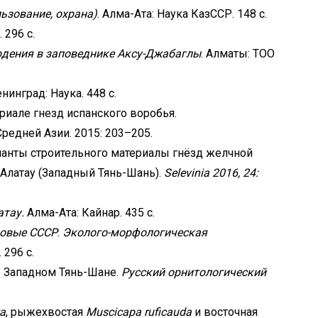
льзование, охрана)
. Алма-Ата: Наука КазССР. 148 с.
 296 с.
дения в заповеднике Аксу-Джабаглы
. Алматы: ТОО
нинград: Наука. 448 с.
риале гнезд испанского воробья.
редней Азии. 2015: 203–205.
нанты строительного материалы гнёзд желчной
 Алатау (Западный Тянь-Шань).
Selevinia 2016, 24:
атау.
Алма-Ата: Кайнар. 435 с.
новые СССР
.
Эколого-морфологическая
 296 с.
 Западном Тянь-Шане.
Русский орнитологический
ta
, рыжехвостая
Muscicapa ruficauda
и восточная