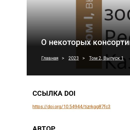
О некоторых консорти
Главная
2023
Том 2, Выпуск 1
ССЫЛКА DOI
https://doi.org/10.54944/tizrkgg87fc3
АВТОР