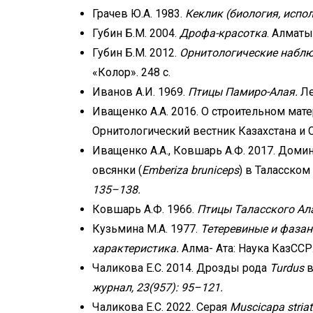
Грачев Ю.А. 1983.
Кеклик (биология, испо
Губин Б.М. 2004.
Дрофа-красотка
. Алматы.
Губин Б.М. 2012.
Орнитологические наблю
«Колор». 248 с.
Иванов А.И. 1969.
Птицы Памиро-Алая.
Ле
Иващенко А.А. 2016. О строительном мате
Орнитологический вестник Казахстана и С
Иващенко А.А., Ковшарь А.Ф. 2017. Доми
овсянки (
Emberiza bruniceps
) в Таласском
135–138.
Ковшарь А.Ф. 1966.
Птицы Таласского Ал
Кузьмина М.А. 1977.
Тетеревиные и фаза
характеристика.
Алма- Ата: Наука КазССР.
Чаликова Е.С. 2014. Дрозды рода
Turdus
в
журнал,
23(957): 95–121.
Чаликова Е.С. 2022. Серая
Muscicapa stria