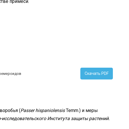
стве примеси.
Скачать PDF
эфемероидов
воробья (
Passer hispaniolensis
Temm.) и меры
-исследовательского Института защиты растений.