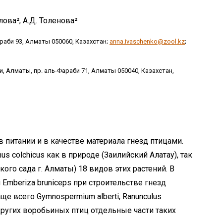
лова², А.Д. Толенова²
араби 93, Алматы 050060, Казахстан;
anna.ivaschenko@zool.kz
;
, Алматы, пр. аль-Фараби 71, Алматы 050040, Казахстан,
питании и в качестве материала гнёзд птицами.
us colchicus как в природе (Заилийский Алатау), так
кого сада г. Алматы) 18 видов этих растений. В
 Emberiza bruniceps при строительстве гнезд
е всего Gymnospermium alberti, Ranunculus
в других воробьиных птиц отдельные части таких