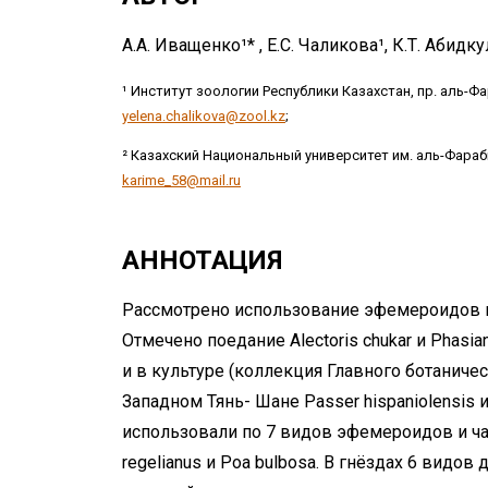
А.А. Иващенко¹* , Е.С. Чаликова¹, К.Т. Абидку
¹ Институт зоологии Республики Казахстан, пр. аль-Ф
yelena.chalikova@zool.kz
;
² Казахский Национальный университет им. аль-Фараби
karime_58@mail.ru
АННОТАЦИЯ
Рассмотрено использование эфемероидов в 
Отмечено поедание Alectoris chukar и Phasian
и в культуре (коллекция Главного ботаничес
Западном Тянь- Шане Passer hispaniolensis и
использовали по 7 видов эфемероидов и чащ
regelianus и Poa bulbosa. В гнёздах 6 видо