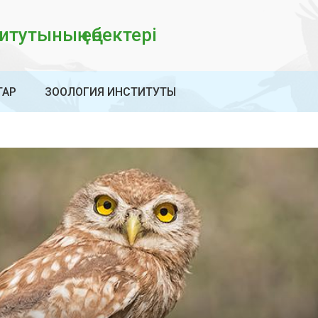
тутының еңбектері
ТАР
ЗООЛОГИЯ ИНСТИТУТЫ