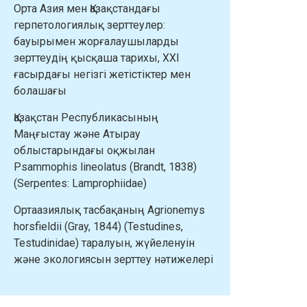
Орта Азия мен Қазақстандағы
герпетологиялық зерттеулер:
бауырымен жорғалаушыларды
зерттеудің қысқаша тарихы, XXI
ғасырдағы негізгі жетістіктер мен
болашағы
Қазақстан Республикасының
Маңғыстау және Атырау
облыстарындағы оқжылан
Psammophis lineolatus (Brandt, 1838)
(Serpentes: Lamprophiidae)
Ортаазиялық тасбақаның Agrionemys
horsfieldii (Gray, 1844) (Testudines,
Testudinidae) таралуын, жүйеленуін
және экологиясын зерттеу нәтижелері