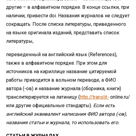
другие – в алфавитном порядке. В конце ссылки, при
наличии, привести doi. Названия журналов не следует
сокращать. После списка литературы, приведенного
на языке оригинала изданий, представить список
литературы,
переведенный на английский язык (References),
также в алфавитном порядке. При этом для
источников на кириллице название цитируемой
работы приводится в вольном переводе, а ФИО
автора (-ов) и название журнала (сборника, книги)
транслитерируется на латиницу (
http://translit-
online.ru/
или другие официальные стандарты).
Если
есть
английский
эквивалент
написания
ФИО
автора
(-ов),
названия
статьи
и
журнала,
то
использовать
его.
СТАТЬИ В ЖУРНАЛАХ