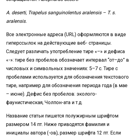
A.
deserti,
Trapelus
sanguinolentus
aralensis
–
T.
s.
aralensis.
Все электронные адреса (URL) оформляются в виде
гиперссылок на действующие веб- страницы.
Следует различать употребление тире «–» и дефиса
«-»: тире без пробелов обозначает интервал “от–до” в
числовых и символьных значениях: 5–7 с. Тире с
пробелами используется для обозначения текстового
тире, например для обозначения периода года (в мае
– июне). Дефис без пробелов: эколого-
фаунистическая, Чолпон-ата и т.д.
Название статьи пишется полужирным шрифтом
размером 14 пт. Ниже приводятся фамилия и
инициалы автора (-ов), размер шрифта 12 пт. Если