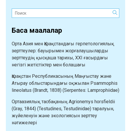
Поиск:
Басқа мақалалар
Орта Азия мен Қазақстандағы герпетологиялық
зерттеулер: бауырымен жорғалаушыларды
зерттеудің қысқаша тарихы, XXI ғасырдағы
негізгі жетістіктер мен болашағы
Қазақстан Республикасының Маңғыстау және
Атырау облыстарындағы оқжылан Psammophis
lineolatus (Brandt, 1838) (Serpentes: Lamprophiidae)
Ортаазиялық тасбақаның Agrionemys horsfieldii
(Gray, 1844) (Testudines, Testudinidae) таралуын,
жүйеленуін және экологиясын зерттеу
нәтижелері