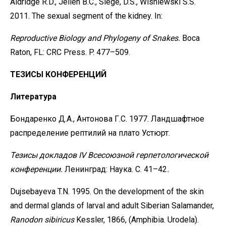
Aldridge R.D., Jellen B.C., Siege, D.S., Wisniewski S.S.
2011. The sexual segment of the kidney. In:
Reproductive Biology and Phylogeny of Snakes.
Boca
Raton, FL: CRC Press. P. 477–509.
ТЕЗИСЫ КОНФЕРЕНЦИЙ
Литература
Бондаренко Д.А., Антонова Г.С. 1977. Ландшафтное
распределение рептилий на плато Устюрт.
Тезисы
докладов
IV
Всесоюзной
герпетологической
конференции.
Ленинград: Наука. C. 41–42
.
Dujsebayeva T.N. 1995. On the development of the skin
and dermal glands of larval and adult Siberian Salamander,
Ranodon sibiricus
Kessler, 1866, (Amphibia. Urodela).