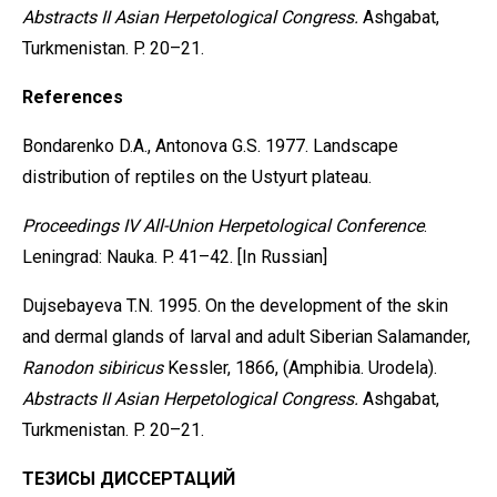
Abstracts II Asian Herpetological Congress.
Ashgabat,
Turkmenistan. P. 20–21.
References
Bondarenko D.A., Antonova G.S. 1977. Landscape
distribution of reptiles on the Ustyurt plateau.
Proceedings
IV
All-Union
Herpetological
Conference
.
Leningrad: Nauka. P. 41–42. [In Russian]
Dujsebayeva T.N. 1995. On the development of the skin
and dermal glands of larval and adult Siberian Salamander,
Ranodon sibiricus
Kessler, 1866, (Amphibia. Urodela).
Abstracts II Asian
Herpetological
Congress.
Ashgabat,
Turkmenistan. P. 20–21.
ТЕЗИСЫ ДИССЕРТАЦИЙ