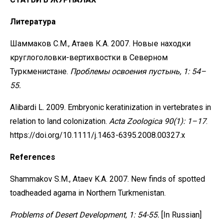
Литература
Шаммаков С.М., Атаев К.А. 2007. Новые находки
круглоголовки-вертихвостки в Северном
Туркменистане.
Проблемы
освоения
пустынь,
1:
54–
55.
Alibardi L. 2009. Embryonic keratinization in vertebrates in
relation to land colonization.
Acta Zoologica 90(1): 1–17
.
https://doi.org/10.1111/j.1463-6395.2008.00327.x
References
Shammakov S.M., Ataev K.A. 2007. New finds of spotted
toadheaded agama in Northern Turkmenistan.
Problems
of
Desert
Development,
1:
54-55.
[In Russian]