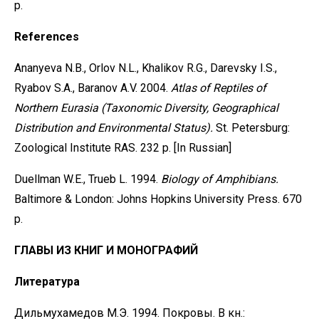
p.
References
Ananyeva N.B., Orlov N.L., Khalikov R.G., Darevsky I.S.,
Ryabov S.A., Baranov A.V. 2004.
Atlas
of Reptiles of
Northern Eurasia (Taxonomic Diversity, Geographical
Distribution and Environmental Status).
St. Petersburg:
Zoological Institute RAS. 232 р. [In Russian]
Duellman W.E., Trueb L. 1994.
Biology of Amphibians.
Baltimore & London: Johns Hopkins University Press. 670
p.
ГЛАВЫ ИЗ КНИГ И МОНОГРАФИЙ
Литература
Дильмухамедов М.Э. 1994. Покровы. В кн.: