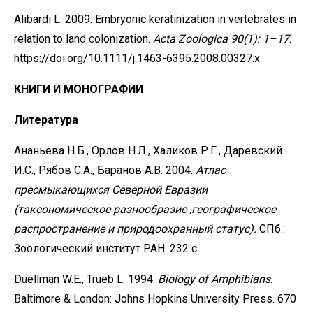
Alibardi L. 2009. Embryonic keratinization in vertebrates in
relation to land colonization.
Acta
Zoologica
90(1):
1–17
.
https://doi.org/10.1111/j.1463-6395.2008.00327.x
КНИГИ И МОНОГРАФИИ
Литература
Ананьева Н.Б., Орлов Н.Л., Халиков Р.Г., Даревский
И.С., Рябов С.А., Баранов А.В. 2004.
Атлас
пресмыкающихся
Северной
Евразии
(таксономическое
разнообразие
,географическое
распространение
и
природоохранный статус).
СПб.:
Зоологический институт РАН. 232 с.
Duellman W.E., Trueb L. 1994.
Biology of Amphibians
.
Baltimore & London: Johns Hopkins University Press. 670