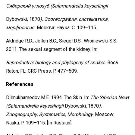
Сибирский
углозуб
(Salamandrella
keyserlingii
Dybowski, 1870
).
Зоогеография,
систематика,
морфология.
Москва: Наука. C. 109–115.
Aldridge R.D., Jellen B.C., Siegel D.S., Wisniewski S.S.
2011. The sexual segment of the kidney. In:
Reproductive biology and phylogeny of snakes
. Boca
Raton, FL: CRC Press. P. 477–509.
References
Dilmukhamedov M.E. 1994. The Skin. In:
The Siberian Newt
(Salamandrella keyserlingii
Dybowski, 1870
).
Zoogeography,
Systematics,
Morphology
. Moscow:
Nauka. P. 109–115. [In Russian].