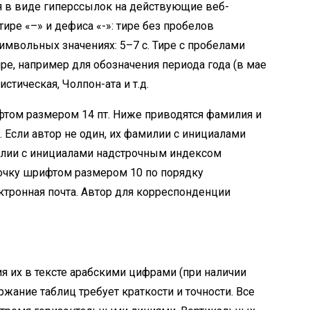
я в виде гиперссылок на действующие веб-
ире «–» и дефиса «-»: тире без пробелов
символьных значениях: 5–7 с. Тире с пробелами
ире, например для обозначения периода года (в мае
стическая, Чолпон-ата и т.д.
том размером 14 пт. Ниже приводятся фамилия и
. Если автор не один, их фамилии с инициалами
илии с инициалами надстрочным индексом
рочку шрифтом размером 10 по порядку
ектронная почта. Автор для корреспонденции
я их в тексте арабскими цифрами (при наличии
жание таблиц требует краткости и точности. Все