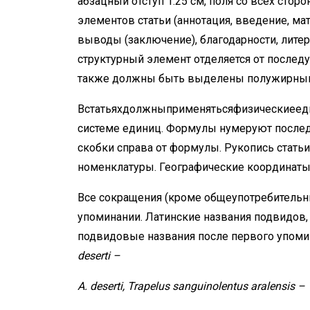
абзацный отступ 1.25 см, поля со всех стор
элементов статьи (аннотация, введение, ма
выводы (заключение), благодарности, лит
структурный элемент отделяется от после
также должны быть выделены полужирны
Встатьяхдолжныприменятьсяфизическиеед
системе единиц. Формулы нумеруют после
скобки справа от формулы. Рукопись стать
номенклатуры. Географические координаты
Все сокращения (кроме общеупотребитель
упоминании. Латинские названия подвидов,
подвидовые названия после первого упом
deserti
–
A.
deserti,
Trapelus
sanguinolentus
aralensis
–