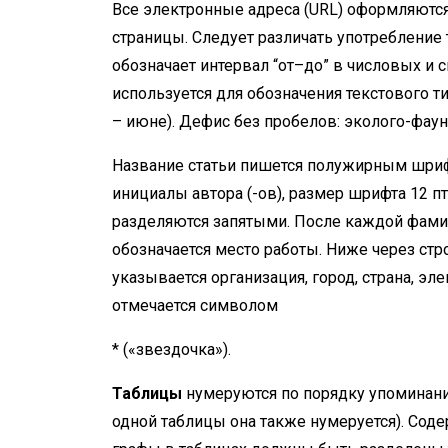
Все электронные адреса (URL) оформляютс
страницы. Следует различать употребление т
обозначает интервал “от–до” в числовых и 
используется для обозначения текстового т
– июне). Дефис без пробелов: эколого-фауни
Название статьи пишется полужирным шриф
инициалы автора (-ов), размер шрифта 12 пт
разделяются запятыми. После каждой фам
обозначается место работы. Ниже через ст
указывается организация, город, страна, эл
отмечается символом
* («звездочка»).
Таблицы
нумеруются по порядку упоминани
одной таблицы она также нумеруется). Содер