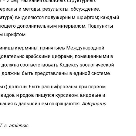
он – 2 см). Названия основных структурных
териалы и методы, результаты, обсуждение,
ература) выделяются полужирным шрифтом; каждый
дующего дополнительным интервалом. Подпункты
м шрифтом.
иницыитермины, принятыев Международной
довательно арабскими цифрами, помещенными в
и должна соответствовать Кодексу зоологической
 должны быть представлены в единой системе.
ных) должны быть расшифрованы при первом
 видов и родов пишутся курсивом; видовые и
инания в дальнейшем сокращаются:
Ablepharus
T.
s.
aralensis.