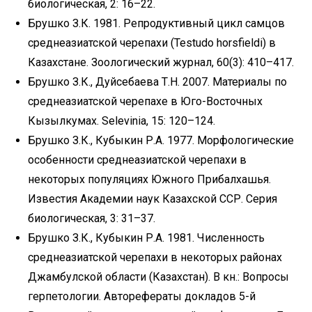
биологическая, 2: 16–22.
Брушко З.К. 1981. Репродуктивный цикл самцов
среднеазиатской черепахи (Testudo horsfieldi) в
Казахстане. Зоологический журнал, 60(3): 410–417.
Брушко З.К., Дуйсебаева Т.Н. 2007. Материалы по
среднеазиатской черепахе в Юго-Восточных
Кызылкумах. Selevinia, 15: 120–124.
Брушко З.К., Кубыкин Р.А. 1977. Морфологические
особенности среднеазиатской черепахи в
некоторых популяциях Южного Прибалхашья.
Известия Академии наук Казахской ССР. Серия
биологическая, 3: 31–37.
Брушко З.К., Кубыкин Р.А. 1981. Численность
среднеазиатской черепахи в некоторых районах
Джамбулской области (Казахстан). В кн.: Вопросы
герпетологии. Авторефераты докладов 5-й