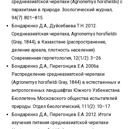
среднеазиатской черепахи (Agrionemys horsfieldii) с
паразитами в природе. Зоологический журнал,
94(7): 801–815.
Бондаренко Д.А., Дуйсебаева Т.Н. 2012.
Среднеазиатская черепаха, Agrionemys horsfieldii
(Gray, 1844), в Казахстане (распространение,
деление ареала, плотность населения).
Современная герпетология, 12(1/2): 3–26.
Бондаренко Д.А., Перегонцев Е.А. 2006a.
Распределение среднеазиатской черепахи
(Agrionemys horsfieldi Gray, 1844) в естественных и
антропогенных ландшафтах Южного Узбекистана.
Бюллетень Московского общества испытателей
природы. Отдел биологический, 111(2): 10–17.
Бондаренко Д.А., Перегонцев Е.А. 2012. Итоги
изучения питания среднеазиатской черепахи