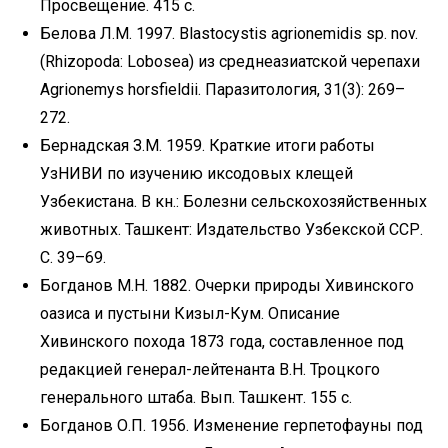
Просвещение. 415 с.
Белова Л.М. 1997. Blastocystis agrionemidis sp. nov.
(Rhizopoda: Lobosea) из среднеазиатской черепахи
Agrionemys horsfieldii. Паразитология, 31(3): 269–
272.
Бернадская З.М. 1959. Краткие итоги работы
УзНИВИ по изучению иксодовых клещей
Узбекистана. В кн.: Болезни сельскохозяйственных
животных. Ташкент: Издательство Узбекской ССР.
С. 39–69.
Богданов М.Н. 1882. Очерки природы Хивинского
оазиса и пустыни Кизыл-Кум. Описание
Хивинского похода 1873 года, составленное под
редакцией генерал-лейтенанта В.Н. Троцкого
генерального штаба. Вып. Ташкент. 155 с.
Богданов О.П. 1956. Изменение герпетофауны под