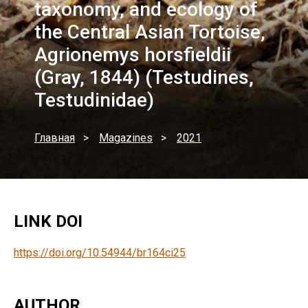
taxonomy, and ecology of
the Central Asian Tortoise,
Agrionemys horsfieldii
(Gray, 1844) (Testudines,
Testudinidae)
Главная
Magazines
2021
LINK DOI
https://doi.org/10.54944/br164ci25
AUTHOR