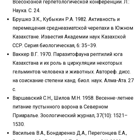
Всесоюзной герпетологической конференции. Л.:
Наука. С. 24.
Брушко З.К., Кубыкин Р.А. 1982. Активность и
перемещения среднеазиатской черепахи в Южном
Казахстане. Известия Академии наук Казахской
ССР. Серия биологическая, 6: 35–39.
Ваккер В.Г. 1970. Паразитофауна рептилий юга
Казахстана и их роль в циркуляции некоторых
гельминтов человека и животных. Автореф. дисс.
на соискание степени канд. биол. наук. Алма-Ата. 27
с.
Варшавский С.Н., Шилов М.Н. 1958. Весенне-летнее
питание пустынного ворона в Северном
Приаралье. Зоологический журнал, 37(10): 1521–
1530.
Васильев В.А., Бондаренко Д.А., Перегонцев Е.А.,