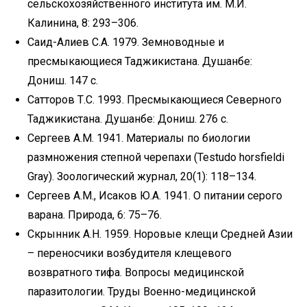
сельскохозяйственного института им. М.И.
Калинина, 8: 293–306.
Саид-Алиев С.А. 1979. Земноводные и
пресмыкающиеся Таджикистана. Душанбе:
Дониш. 147 с.
Сатторов Т.С. 1993. Пресмыкающиеся Северного
Таджикистана. Душанбе: Дониш. 276 с.
Сергеев А.М. 1941. Материалы по биологии
размножения степной черепахи (Testudo horsfieldi
Gray). Зоологический журнал, 20(1): 118–134.
Сергеев А.М., Исаков Ю.А. 1941. О питании серого
варана. Природа, 6: 75–76.
Скрынник А.Н. 1959. Норовые клещи Средней Азии
– переносчики возбудителя клещевого
возвратного тифа. Вопросы медицинской
паразитологии. Труды Военно-медицинской