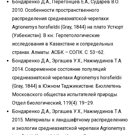
Бондаренко Д.А., Перегонцев Е.А., Сударев В.О.
2010. Особенности пространственного
распределения среднеазиатской черепахи
Agrionemys horsfieldii (Gray, 1844) на плато Устюрт
(Узбекистан). В кн.: Герпетологические
исследования в Казахстане и сопредельных
странах. Алматы: АСБК – СОПК. С. 53–62.
Бондаренко Д.А., Эргашев У.Х., Нажмудинов Т.А.
2014. Современное состояние популяций
среднеазиатской черепахи Agrionemys horsfieldii
(Gray, 1844) в Южном Таджикистане. Бюллетень
Московского общества испытателей природы.
Отдел биологический, 119(4): 19–29.
Бондаренко Д.А., Эргашев У.Х., Нажмудинов Т.А.
2015. Материалы к ландшафтному распределению
и экологии среднеазиатской черепахи Аgrionemys