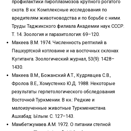
профилактики пироплазмозов крупного рогатого
скота. В кн: Комплексные исследования по
вредителям животноводства и по борьбе с ними.
Труды Таджикского филиала Академии наук СССР.
Т. 14. Зоология и паразитология: 69–120.
Макеев В.М. 1974. Численность рептилий в
Пашхуртской котловине и на восточных склонах
Кугитанга. Зоологический журнал, 53(9): 1428–
1430.
Макеев В.М., Божанский А.Т., Кудрявцев С.В.,
Фролов В.Е., Хомустенко Ю.Д. 1988. Некоторые
результаты герпетологического обследования
Восточной Туркмении. В кн.: Редкие и
малоизученные животные Туркменистана.
Ашхабад: Ылым. С. 127–143.
Мамбетжумаев А.М. 1972. О питании степной