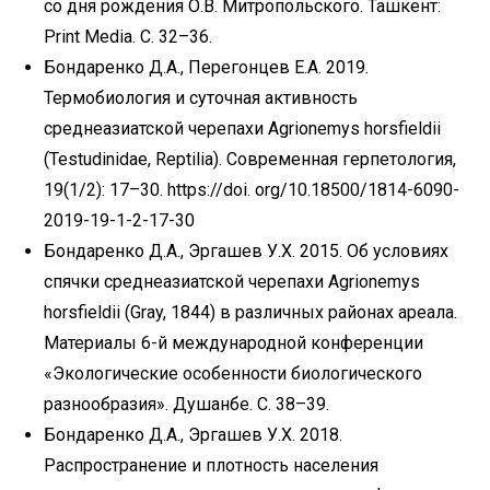
со дня рождения О.В. Митропольского. Ташкент:
Print Media. C. 32–36.
Бондаренко Д.А., Перегонцев Е.А. 2019.
Термобиология и суточная активность
среднеазиатской черепахи Agrionemys horsfieldii
(Testudinidae, Reptilia). Современная герпетология,
19(1/2): 17–30. https://doi. org/10.18500/1814-6090-
2019-19-1-2-17-30
Бондаренко Д.А., Эргашев У.Х. 2015. Об условиях
спячки среднеазиатской черепахи Аgrionemys
horsfieldii (Gray, 1844) в различных районах ареала.
Материалы 6-й международной конференции
«Экологические особенности биологического
разнообразия». Душанбе. С. 38–39.
Бондаренко Д.А., Эргашев У.Х. 2018.
Распространение и плотность населения