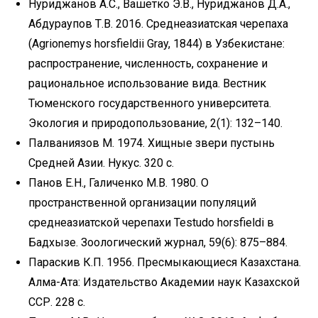
Нуриджанов А.С., Вашетко Э.В., Нуриджанов Д.А.,
Абдураупов Т.В. 2016. Среднеазиатская черепаха
(Agrionemys horsfieldii Gray, 1844) в Узбекистане:
распространение, численность, сохранение и
рациональное использование вида. Вестник
Тюменского государственного университета.
Экология и природопользование, 2(1): 132–140.
Палваниязов М. 1974. Хищные звери пустынь
Средней Азии. Нукус. 320 с.
Панов E.Н., Галиченко М.В. 1980. О
пространственной организации популяций
среднеазиатской черепахи Testudo horsfieldi в
Бадхызе. Зоологический журнал, 59(6): 875–884.
Параскив К.П. 1956. Пресмыкающиеся Казахстана.
Алма-Ата: Издательство Академии наук Казахской
ССР. 228 с.