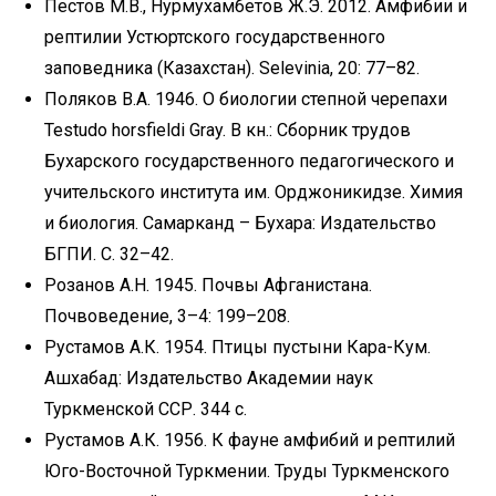
Пестов М.В., Нурмухамбетов Ж.Э. 2012. Амфибии и
рептилии Устюртского государственного
заповедника (Казахстан). Selevinia, 20: 77–82.
Поляков В.А. 1946. О биологии степной черепахи
Testudo horsfieldi Gray. В кн.: Сборник трудов
Бухарского государственного педагогического и
учительского института им. Орджоникидзе. Химия
и биология. Самарканд – Бухара: Издательство
БГПИ. C. 32–42.
Розанов А.Н. 1945. Почвы Афганистана.
Почвоведение, 3–4: 199–208.
Рустамов А.К. 1954. Птицы пустыни Кара-Кум.
Ашхабад: Издательство Академии наук
Туркменской ССР. 344 с.
Рустамов А.К. 1956. К фауне амфибий и рептилий
Юго-Восточной Туркмении. Труды Туркменского