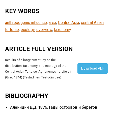
KEY WORDS
anthropogenic influence
, 
area
, 
Central Asia
, 
central Asian
tortoise
, 
ecology
, 
overview
, 
taxonomy
ARTICLE FULL VERSION
Results of a long term study on the
distribution, taxonomy, and ecology of the
Download PDF
Central Asian Tortoise, Agrionemys horsfieldii
(Gray, 1844) (Testudines, Testudinidae)
BIBLIOGRAPHY
Аленицин В.Д. 1876. Гады островов и берегов