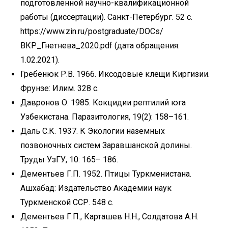
подготовленной научно-квалификационной
работы (диссертации). Санкт-Петербург. 52 с.
https://www.zin.ru/postgraduate/DOCs/
ВКР_Гнетнева_2020.pdf (дата обращения:
1.02.2021).
Гребенюк Р.В. 1966. Иксодовые клещи Киргизии.
Фрунзе: Илим. 328 с.
Давронов О. 1985. Кокцидии рептилий юга
Узбекистана. Паразитология, 19(2): 158–161.
Даль С.К. 1937. К Экологии наземных
позвоночных систем Заравшанской долины.
Труды УзГУ, 10: 165– 186.
Дементьев Г.П. 1952. Птицы Туркменистана.
Ашхабад: Издательство Академии наук
Туркменской ССР. 548 с.
Дементьев Г.П., Карташев Н.Н., Солдатова А.Н.