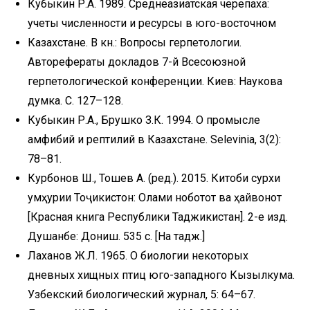
Кубыкин Р.А. 1989. Среднеазиатская черепаха:
учеты численности и ресурсы в юго-восточном
Казахстане. В кн.: Вопросы герпетологии.
Авторефераты докладов 7-й Всесоюзной
герпетологической конференции. Киев: Наукова
думка. С. 127–128.
Кубыкин Р.А., Брушко З.К. 1994. О промысле
амфибий и рептилий в Казахстане. Selevinia, 3(2):
78–81.
Курбонов Ш., Тошев А. (ред.). 2015. Китоби сурхи
Ҷумҳурии Тоҷикистон: Олами ноботот ва ҳайвонот
[Красная книга Республики Таджикистан]. 2-е изд.
Душанбе: Дониш. 535 с. [На тадж.]
Лаханов Ж.Л. 1965. О биологии некоторых
дневных хищных птиц юго-западного Кызылкума.
Узбекский биологический журнал, 5: 64–67.