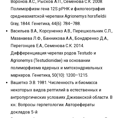
Воронов А.С., Рысков А.П., Семенова С.К. 2008.
Полиморфизм гена 12S pPHK и филогеография
среднеазиатской черепахи Agrionemys horsfieldii
Gray, 1844. Генетика, 44(6): 784–788.
Васильев В.А., Корсуненко А.В., Перешкольник С.Л.,
Мазанаева Л.Ф., Банникова А.А., Бондаренко Д.А.,
Перегонцев Е.А., Семенова С.К. 2014.
Дифференциация черепах родов Testudo и
Agrionemys (Testudionidae) на основании
полиморфизма ядерных и митохондриальных
маркеров. Генетика, 50(10): 1200–1215.
Вашетко Э.В. 1981. Численность и биомасса
некоторых видов рептилий в естественных и
антропургических условиях Джизакской области. В
кн.: Вопросы герпетологии. Авторефераты
докладов 5-й