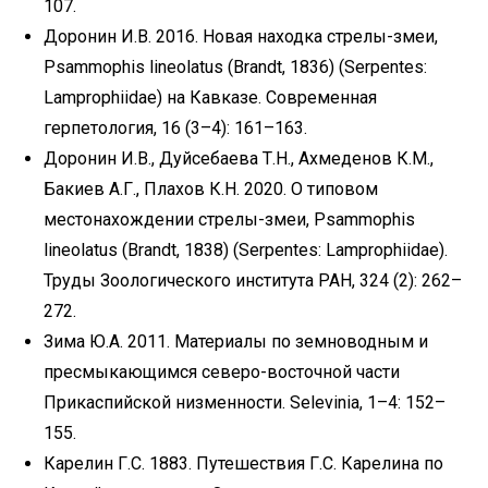
107.
Доронин И.В. 2016. Новая находка стрелы-змеи,
Psammophis lineolatus (Brandt, 1836) (Serpentes:
Lamprophiidae) на Кавказе. Современная
герпетология, 16 (3–4): 161–163.
Доронин И.В., Дуйсебаева Т.Н., Ахмеденов К.М.,
Бакиев А.Г., Плахов К.Н. 2020. О типовом
местонахождении стрелы-змеи, Psammophis
lineolatus (Brandt, 1838) (Serpentes: Lamprophiidae).
Труды Зоологического института РАН, 324 (2): 262–
272.
Зима Ю.А. 2011. Материалы по земноводным и
пресмыкающимся северо-восточной части
Прикаспийской низменности. Selevinia, 1–4: 152–
155.
Карелин Г.С. 1883. Путешествия Г.С. Карелина по