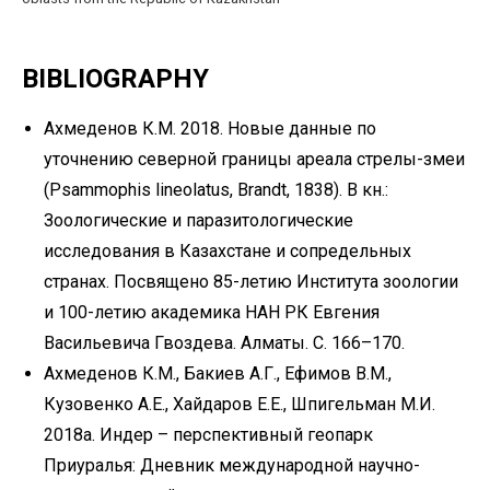
BIBLIOGRAPHY
Ахмеденов К.М. 2018. Новые данные по
уточнению северной границы ареала стрелы-змеи
(Psammophis lineolatus, Brandt, 1838). В кн.:
Зоологические и паразитологические
исследования в Казахстане и сопредельных
странах. Посвящено 85-летию Института зоологии
и 100-летию академика НАН РК Евгения
Васильевича Гвоздева. Алматы. С. 166–170.
Ахмеденов К.М., Бакиев А.Г., Ефимов В.М.,
Кузовенко А.Е., Хайдаров Е.Е., Шпигельман М.И.
2018a. Индер – перспективный геопарк
Приуралья: Дневник международной научно-