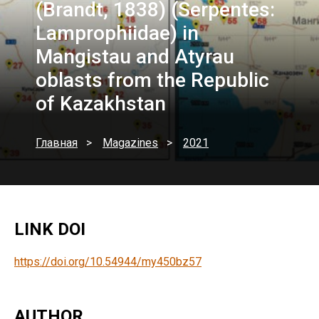
(Brandt, 1838) (Serpentes:
Lamprophiidae) in
Mangistau and Atyrau
oblasts from the Republic
of Kazakhstan
Главная
Magazines
2021
LINK DOI
https://doi.org/10.54944/my450bz57
AUTHOR