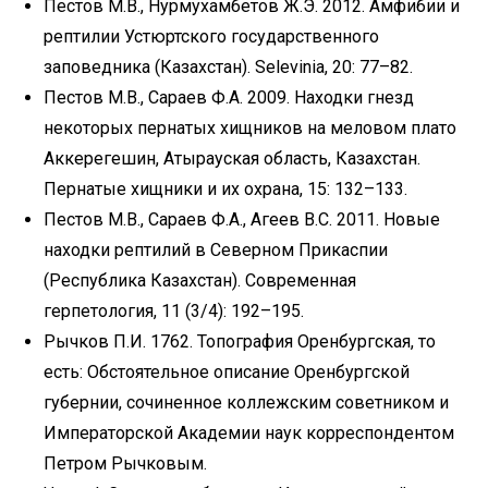
Пеcтов М.B., Нурмухамбетов Ж.Э. 2012. Амфибии и
рептилии Устюртского государственного
заповедника (Казахстан). Selevinia, 20: 77–82.
Пестов М.В., Сараев Ф.А. 2009. Находки гнезд
некоторых пернатых хищников на меловом плато
Аккерегешин, Атырауская область, Казахстан.
Пернатые хищники и их охрана, 15: 132–133.
Пеcтов М.B., Сapaев Ф.A., Aгеев B.С. 2011. Новые
находки рептилий в Северном Прикаспии
(Республика Казахстан). Современная
герпетология, 11 (3/4): 192–195.
Рычков П.И. 1762. Топография Оренбургская, то
есть: Обстоятельное описание Оренбургской
губернии, сочиненное коллежским советником и
Императорской Академии наук корреспондентом
Петром Рычковым.