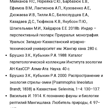
Майканов Н.С., Норейка С.Ю., Барбазюк Е.В.,
Ефимов В.М., Лактионов А.П., Кузовенко А.Е.,
Дюжаева И.В., Тилли А.С., Белослудцев Е.А.,
Казадаев Д.С., Тюфяков К.В., Якубсон П.Ю.,
Шпигельман М.И., Хайдаров Е.Е. 2018b. Индер –
перспективный геопарк Приуралья: монография.
Уральск: Западно-Казахстанский аграрно-
технический университет им. Жангир хана. 280 с.
Брушко З.К., Кубыкин Р.А. 1988. Каталог
герпетологической коллекции Института зоологии
АН КазССР. Алма-Ата: Наука. 40 с.
Брушко З.К., Кубыкин Р.А. 2000. Распространение и
экология стрелы-змеи (Psammophis lineolatus
Brandt, 1838) в Казахстане. Selevinia, 1–4: 130–137.
Васильев И. 1914. К познанию фауны и биологии
рептилий Мангишлака. Любитель природы, 4: 97–