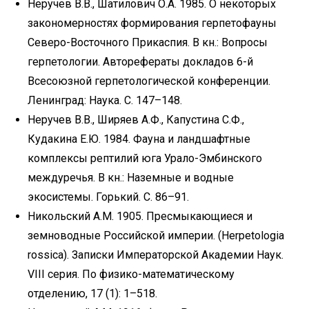
Неручев В.В., Шатилович О.А. 1985. О некоторых
закономерностях формирования герпетофауны
Северо-Восточного Прикаспия. В кн.: Вопросы
герпетологии. Авторефераты докладов 6-й
Всесоюзной герпетологической конференции.
Ленинград: Наука. С. 147–148.
Неручев В.В., Ширяев А.Ф., Капустина С.Ф.,
Кудакина Е.Ю. 1984. Фауна и ландшафтные
комплексы рептилий юга Урало-Эмбинского
междуречья. В кн.: Наземные и водные
экосистемы. Горький. С. 86–91.
Никольский А.М. 1905. Пресмыкающиеся и
земноводные Российской империи. (Herpetologia
rossica). Записки Императорской Академии Наук.
VIII серия. По физико-математическому
отделению, 17 (1): 1–518.