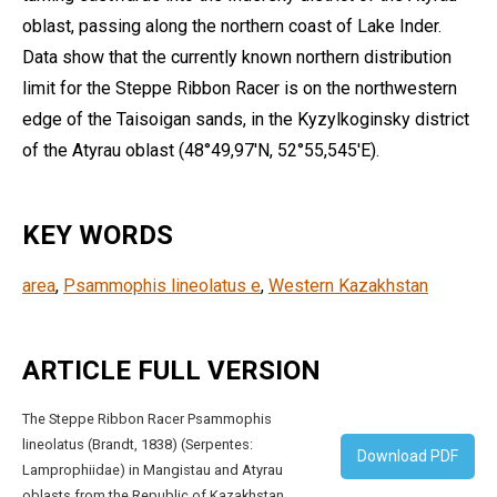
oblast, passing along the northern coast of Lake Inder.
Data show that the currently known northern distribution
limit for the Steppe Ribbon Racer is on the northwestern
edge of the Taisoigan sands, in the Kyzylkoginsky district
of the Atyrau oblast (48°49,97′N, 52°55,545′E).
KEY WORDS
area
, 
Psammophis lineolatus e
, 
Western Kazakhstan
ARTICLE FULL VERSION
The Steppe Ribbon Racer Psammophis
lineolatus (Brandt, 1838) (Serpentes:
Download PDF
Lamprophiidae) in Mangistau and Atyrau
oblasts from the Republic of Kazakhstan