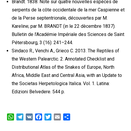
Brandt. 1838. Note sur quatre nouvelles espèces de
serpents de la côte occidentale de la mer Caspienne et
de la Perse septentrionale, découvertes par M.
Kareline; par M. BRANDT (in le 22 dècembre 1837).
Bulletin de l’Académie Impériale des Sciences de Saint
Pétersbourg, 3 (16): 241–244.
Sindaco R., Venchi A., Grieco C. 2013. The Reptiles of
the Western Palearctic. 2. Annotated Checklist and
Distributional Atlas of the Snakes of Europe, North
Africa, Middle East and Central Asia, with an Update to
the Societas Herpetologica Italica. Vol. 1. Latina:
Edizioni Belvedere. 544 p.
WhatsApp
Telegram
VK
Facebook
Twitter
Email
Share