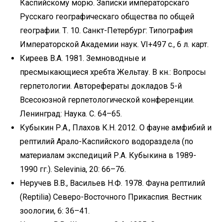
Каспийскому морю. Записки императорскаго
Русскаго географическаго общества по общей
географии. Т. 10. Санкт-Петербург: Типография
Императорской Академии наук. VI+497 c., 6 л. карт.
Киреев В.А. 1981. Земноводные и
пресмыкающиеся хребта Жельтау. В кн.: Вопросы
герпетологии. Авторефераты докладов 5-й
Всесоюзной герпетологической конференции.
Ленинград: Наука. С. 64–65.
Кубыкин Р.А., Плахов К.Н. 2012. О фауне амфибий и
рептилий Арало-Каспийского водораздела (по
материалам экспедиций Р.А. Кубыкина в 1989-
1990 гг.). Selevinia, 20: 66–76.
Неручев В.В., Васильев Н.Ф. 1978. Фауна рептилий
(Reptilia) Северо-Восточного Прикаспия. Вестник
зоологии, 6: 36–41.