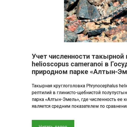
Учет численности такырной 
helioscopus cameranoi в Го
природном парке «Алтын-Э
Такырная круглоголовка Phrynocephalus he
рептилий в глинисто-щебнистой полупустын
парка «Алтын-Эмель», где численность ее кол
является средним показателем по сравнени
“Учет
Читать далее