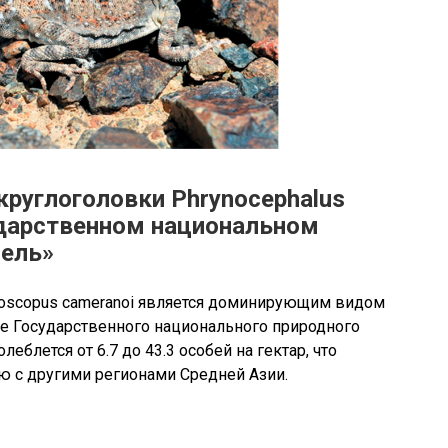
круглоголовки Phrynocephalus
сударственном национальном
мель»
lioscopus cameranoi является доминирующим видом
е Государственного национального природного
еблется от 6.7 до 43.3 особей на гектар, что
ю с другими регионами Средней Азии.