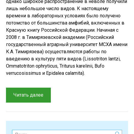
однако широкое распространение в неволе получили
лишь небольшое число видов. К настоящему
времени в лабораторных условиях было получено
потомство от большинства амфибий, включенных в
Красную книгу Российской Федерации. Начиная с
2008 г. в Тимирязевской академии (Российский
государственный аграрный университет МСХА имени
К.А. Тимирязева) осуществляются работы по
введению в культуру пяти видов (Lissotriton lantzi,
Ommatotriton ophryticus, Triturus karelinii, Bufo
verrucosissimus и Epidalea calamita).
“Обзор
Читать далее
методик
зоокультуры
редких
и
исчезающих
Поиск: