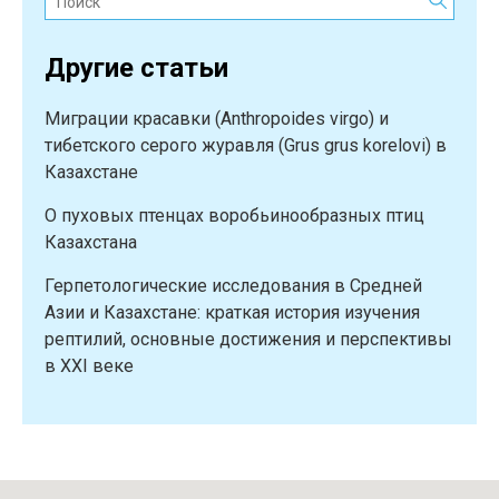
земноводных
России
Другие статьи
и
сопредельных
Миграции красавки (Anthropoides virgo) и
стран:
тибетского серого журавля (Grus grus korelovi) в
опыт
Казахстане
Тимирязевской
академии”
О пуховых птенцах воробьинообразных птиц
Казахстана
Герпетологические исследования в Средней
Азии и Казахстане: краткая история изучения
рептилий, основные достижения и перспективы
в XXI веке