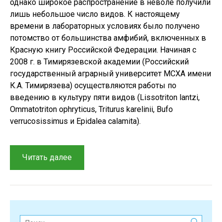
однако широкое распространение в неволе получили
лишь небольшое число видов. К настоящему
времени в лабораторных условиях было получено
потомство от большинства амфибий, включенных в
Красную книгу Российской Федерации. Начиная с
2008 г. в Тимирязевской академии (Российский
государственный аграрный университет МСХА имени
К.А. Тимирязева) осуществляются работы по
введению в культуру пяти видов (Lissotriton lantzi,
Ommatotriton ophryticus, Triturus karelinii, Bufo
verrucosissimus и Epidalea calamita).
“Обзор
Читать далее
методик
зоокультуры
редких
и
исчезающих
Поиск: