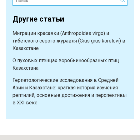
земноводных
России
Другие статьи
и
сопредельных
Миграции красавки (Anthropoides virgo) и
стран:
тибетского серого журавля (Grus grus korelovi) в
опыт
Казахстане
Тимирязевской
академии”
О пуховых птенцах воробьинообразных птиц
Казахстана
Герпетологические исследования в Средней
Азии и Казахстане: краткая история изучения
рептилий, основные достижения и перспективы
в XXI веке