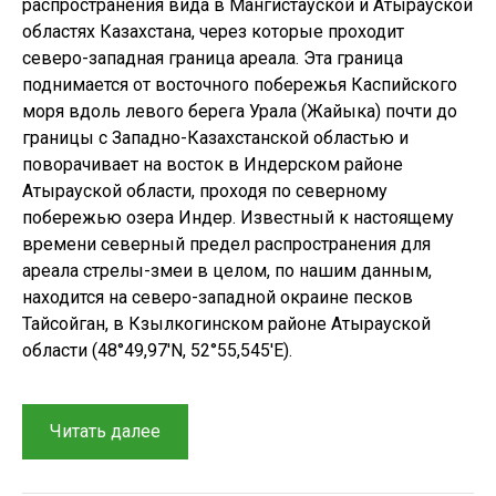
распространения вида в Мангистауской и Атырауской
областях Казахстана, через которые проходит
северо-западная граница ареала. Эта граница
поднимается от восточного побережья Каспийского
моря вдоль левого берега Урала (Жайыка) почти до
границы с Западно-Казахстанской областью и
поворачивает на восток в Индерском районе
Атырауской области, проходя по северному
побережью озера Индер. Известный к настоящему
времени северный предел распространения для
ареала стрелы-змеи в целом, по нашим данным,
находится на северо-западной окраине песков
Тайсойган, в Кзылкогинском районе Атырауской
области (48°49,97′N, 52°55,545′E).
“Стрела-
Читать далее
змея
Psammophis