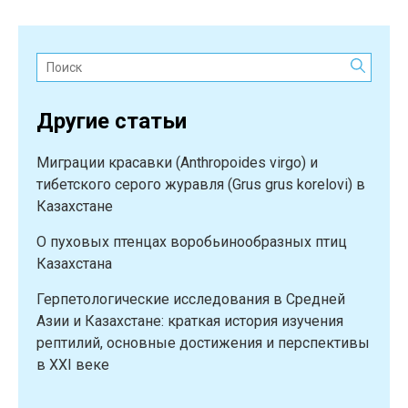
lineolatus
(Brandt,
1838)
Поиск:
(Serpentes:
Lamprophiidae)
Другие статьи
в
Мангистауской
Миграции красавки (Anthropoides virgo) и
и
тибетского серого журавля (Grus grus korelovi) в
Атырауской
Казахстане
областях
Республики
О пуховых птенцах воробьинообразных птиц
Казахстан”
Казахстана
Герпетологические исследования в Средней
Азии и Казахстане: краткая история изучения
рептилий, основные достижения и перспективы
в XXI веке