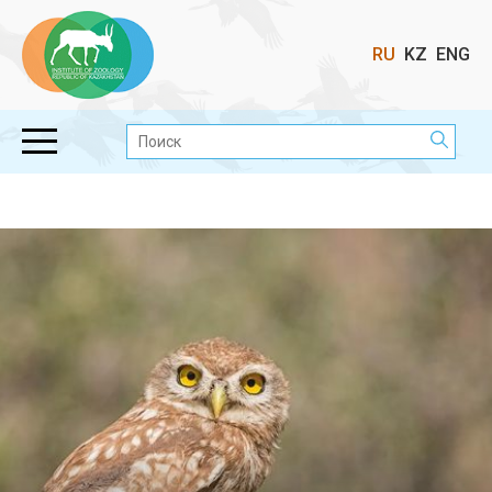
Выбор
RU
KZ
ENG
языка
Поиск: