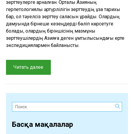
зерттеулерге арналған. Орталық Азияның
герпетологиялық әртүрлілігін зерттеудің ұзақ тарихы
бар, ол тәуелсіз зерттеу саласын құрайды. Олардың
дамуында бірнеше кезеңдерді бөліп көрсетуге
болады, олардың біріншісінің мазмұны
зерттеушілердің Азияға деген ұмтылысындағы ерте
экспедициялармен байланысты.
“Орта
Читать далее
Азия
мен
Қазақстандағы
герпетологиялық
зерттеулер:
Поиск:
бауырымен
жорғалаушыларды
Басқа мақалалар
зерттеудің
қысқаша