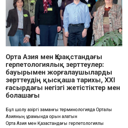
Орта Азия мен Қазақстандағы
герпетологиялық зерттеулер:
бауырымен жорғалаушыларды
зерттеудің қысқаша тарихы, XXI
ғасырдағы негізгі жетістіктер мен
болашағы
Бұл шолу қазіргі заманғы терминологияда Орталық
Азияның құрамында орын алатын
Орта Азия мен Қазақстандағы герпетологиялық