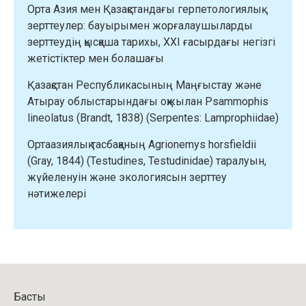
Орта Азия мен Қазақстандағы герпетологиялық
тарихы,
зерттеулер: бауырымен жорғалаушыларды
XXI
зерттеудің қысқаша тарихы, XXI ғасырдағы негізгі
ғасырдағы
жетістіктер мен болашағы
негізгі
жетістіктер
Қазақстан Республикасының Маңғыстау және
мен
Атырау облыстарындағы оқжылан Psammophis
болашағы”
lineolatus (Brandt, 1838) (Serpentes: Lamprophiidae)
Ортаазиялық тасбақаның Agrionemys horsfieldii
(Gray, 1844) (Testudines, Testudinidae) таралуын,
жүйеленуін және экологиясын зерттеу
нәтижелері
Басты