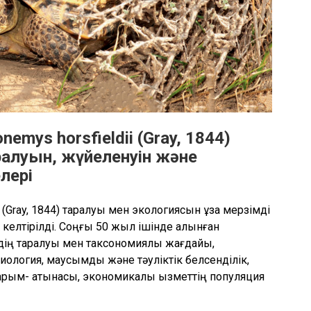
emys horsfieldii (Gray, 1844)
аралуын, жүйеленуін және
лері
i (Gray, 1844) таралуы мен экологиясын ұзақ мерзімді
 келтірілді. Соңғы 50 жыл ішінде алынған
ің таралуы мен таксономиялық жағдайы,
ология, маусымдық және тәуліктік белсенділік,
арым- қатынасы, экономикалық қызметтің популяция