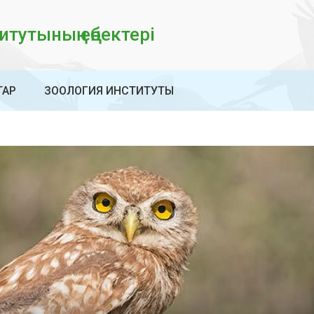
тутының еңбектері
ТАР
ЗООЛОГИЯ ИНСТИТУТЫ