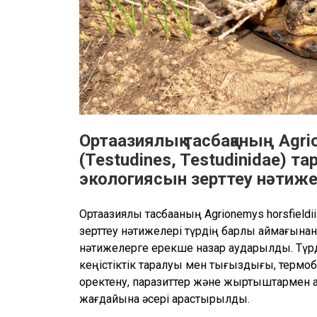
Ортаазиялық тасбақаның Agrion
(Testudines, Testudinidae) т
экологиясын зерттеу нәтиже
Ортаазиялық тасбақаның Agrionemys horsfieldi
зерттеу нәтижелері түрдің барлық аймағынан
нәтижелерге ерекше назар аударылды. Түрд
кеңістіктік таралуы мен тығыздығы, термоби
қоректену, паразиттер және жыртқыштармен қ
жағдайына әсері қарастырылды.