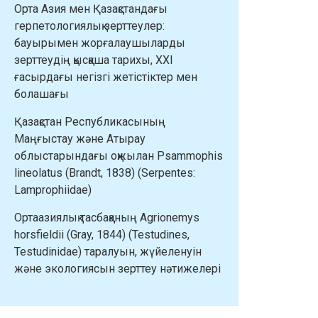
Орта Азия мен Қазақстандағы
герпетологиялық зерттеулер:
бауырымен жорғалаушыларды
зерттеудің қысқаша тарихы, XXI
ғасырдағы негізгі жетістіктер мен
болашағы
Қазақстан Республикасының
Маңғыстау және Атырау
облыстарындағы оқжылан Psammophis
lineolatus (Brandt, 1838) (Serpentes:
Lamprophiidae)
Ортаазиялық тасбақаның Agrionemys
horsfieldii (Gray, 1844) (Testudines,
Testudinidae) таралуын, жүйеленуін
және экологиясын зерттеу нәтижелері