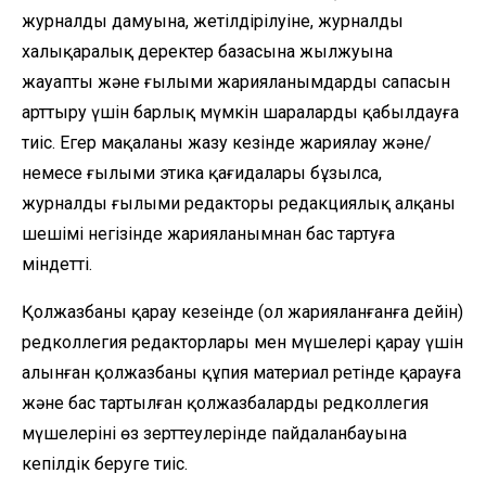
журналдың дамуына, жетілдірілуіне, журналдың
халықаралық деректер базасына жылжуына
жауапты және ғылыми жарияланымдардың сапасын
арттыру үшін барлық мүмкін шараларды қабылдауға
тиіс. Егер мақаланы жазу кезінде жариялау және/
немесе ғылыми этика қағидалары бұзылса,
журналдың ғылыми редакторы редакциялық алқаның
шешімі негізінде жарияланымнан бас тартуға
міндетті.
Қолжазбаны қарау кезеңінде (ол жарияланғанға дейін)
редколлегия редакторлары мен мүшелері қарау үшін
алынған қолжазбаны құпия материал ретінде қарауға
және бас тартылған қолжазбаларды редколлегия
мүшелерінің өз зерттеулерінде пайдаланбауына
кепілдік беруге тиіс.