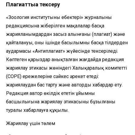
Плагиаттыққа тексеру
«Зоология институтының еңбектері» журналының
редакциясына жіберілген мақалалар басқа
жарияланымдардан заңсыз алынғаны (плагиат) және
қайталануы, оның ішінде басылымның басқа тілдерден
аудармасы «Антиплагиат» жүйесінде тексеріледі.
Көптеген қарыздар анықталған жағдайда редакция
жариялау этикасы жөніндегі Халықаралық комитеттің
(COPE) ережелеріне сәйкес әрекет етеді:
жариялаудан бас тарту және авторды хабардар ету.
Редакция автор өкілдік ететін ұйымның
басшылығына жариялау этикасының бұзылғаны
туралы хабарлауға құқылы.
Жариялау үшін төлем