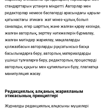
стандарттарын ұстануға міндетті. Авторлар мен
редакторлар немесе баспагердің арасындағы қарым-
қатынастағы этикаға жат мінез-құлық болып
саналады, егер шарттық және жалған қарау кезінде,
жалған авторлық, зерттеу нәтижелерін бұрмалау,
жалған мәтіндер жариялау, мақалалардың
қолжазбасын авторлардың рұқсатынсыз басқа
басылымдарға беру, авторлық материалдарды
үшінші тұлғаларға беру, редакторлық процестердің
авторлық құқығы мен құпиялығын бұзу, плагиатқа
манипуляция жасау.
Редакциялық алқаның жарияланым
этикасының принциптері
Журналдың редакциялық алқасының мүшелері