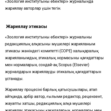
«Зоология институтының еңбектері» журналында
жариялау авторлар үшін тегін.
Жариялау этикасы
«Зоология институтының еңбектері» журналының
редакциялық алқасының мүшелері жарияланым
этикасы жөніндегі комитеттің (СОРЕ) халықаралық
жарияланымдық этикалық нормасының қағидаттары
мен нормаларын, сондай-ақ Scopus (Elsevier)
журналдарын жариялаудың этикалық қағидаттарын
ұстанады.
Жариялау процесінің барлық қатысушылары, атап
айтқанда, әрбір автор, ғылыми редактор, рецензент,
жауапты хатшы, редакциялық алқа мүшелері
жариялау этикасының қағидаларын, нормалары мен