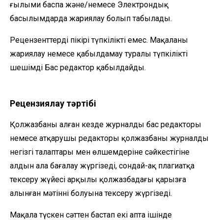
ғылыми баспа және/немесе Электрондық
басылымдарда жариялау болып табылады.
Рецензенттердің пікірі түпкілікті емес. Мақаланы
жариялау немесе қабылдамау туралы түпкілікті
шешімді Бас редактор қабылдайды.
Рецензиялау тәртібі
Қолжазбаны алған кезде журналдың бас редакторы
немесе атқарушы редакторы қолжазбаның журналдың
негізгі талаптары мен өлшемдеріне сәйкестігіне
алдын ала бағалау жүргізеді, сондай-ақ плагиатқа
тексеру жүйесі арқылы қолжазбадағы қарызға
алынған мәтіннің болуына тексеру жүргізеді.
Мақала түскен сәттен бастап екі апта ішінде