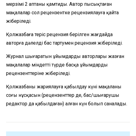
мерзімі 2 аптаны қамтиды. Автор пысықтаған
мақалалар сол рецензентке рецензиялауға қайта
жіберіледі.
Қолжазбаға теріс рецензия берілген жағдайда
авторға дәлелді бас тартумен рецензия жіберіледі.
Журнал шығаратын ұйымдардың авторлары жазған
мақалалар міндетті түрде басқа ұйымдардың
рецензенттеріне жіберіледі.
Қолжазбаны жариялауға қабылдау күні мақаланың
соңғы нұсқасын (рецензенттер де, бас/шығарушы
редактор да қабылдаған) алған күн болып саналады.