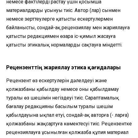
немесе фактілерді растау үшін қосымша
материалдарды ұсынуы тиіс. Автор (лар) сынмен
немесе зерттеулерге қатысты ескертулермен
байланысты, сондай-ақ рецензиялау мен жариялауға
қатысты редакциямен өзара іс-қимыл жасауға
қатысты этикалық нормаларды сақтауға міндетті.
Рецензенттің жариялау этика қағидалары
Рецензент өз ескертулерін дәлелдеуі және
қолжазбаны қабылдау немесе оны қабылдамау
туралы өз шешімін негіздеуі тиіс. Сараптамалық
бағалау редакцияның басылым туралы шешім
қабылдауына ықпал етуі, сондай-ақ авторға (- ларға)
қолжазбаны жақсартуға көмектесуі тиіс. Рецензентке
рецензиялауға ұсынылған қолжазба құпия материал