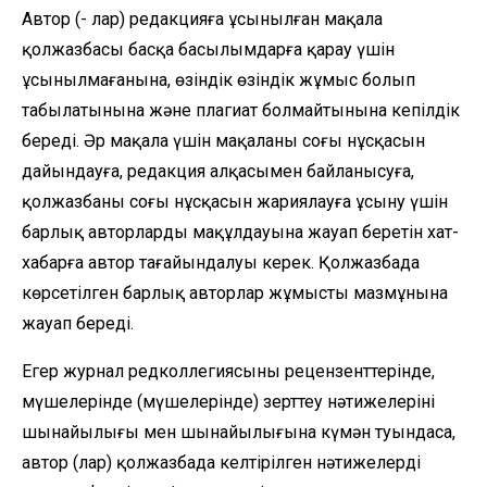
Автор (- лар) редакцияға ұсынылған мақала
қолжазбасы басқа басылымдарға қарау үшін
ұсынылмағанына, өзіндік өзіндік жұмыс болып
табылатынына және плагиат болмайтынына кепілдік
береді. Әр мақала үшін мақаланың соңғы нұсқасын
дайындауға, редакция алқасымен байланысуға,
қолжазбаның соңғы нұсқасын жариялауға ұсыну үшін
барлық авторлардың мақұлдауына жауап беретін хат-
хабарға автор тағайындалуы керек. Қолжазбада
көрсетілген барлық авторлар жұмыстың мазмұнына
жауап береді.
Егер журнал редколлегиясының рецензенттерінде,
мүшелерінде (мүшелерінде) зерттеу нәтижелерінің
шынайылығы мен шынайылығына күмән туындаса,
автор (лар) қолжазбада келтірілген нәтижелерді