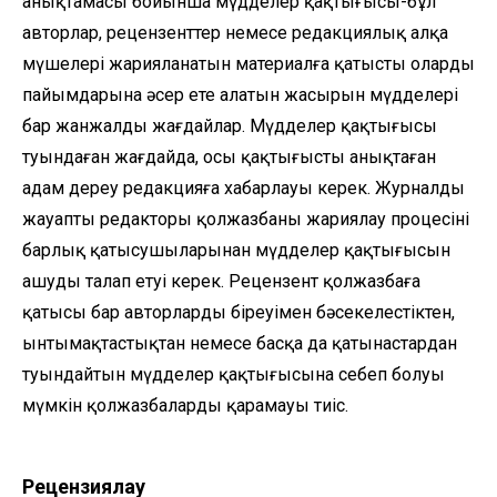
анықтамасы бойынша мүдделер қақтығысы-бұл
авторлар, рецензенттер немесе редакциялық алқа
мүшелері жарияланатын материалға қатысты олардың
пайымдарына әсер ете алатын жасырын мүдделері
бар жанжалды жағдайлар. Мүдделер қақтығысы
туындаған жағдайда, осы қақтығысты анықтаған
адам дереу редакцияға хабарлауы керек. Журналдың
жауапты редакторы қолжазбаны жариялау процесінің
барлық қатысушыларынан мүдделер қақтығысын
ашуды талап етуі керек. Рецензент қолжазбаға
қатысы бар авторлардың біреуімен бәсекелестіктен,
ынтымақтастықтан немесе басқа да қатынастардан
туындайтын мүдделер қақтығысына себеп болуы
мүмкін қолжазбаларды қарамауы тиіс.
Рецензиялау