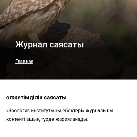
Журнал саясаты
Главная
олжетімділік саясаты
«Зоология институтының еңбектері» журналының
контенті ашық түрде жарияланады.