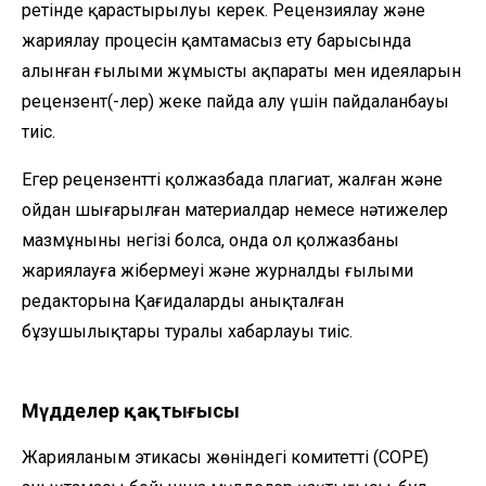
ретінде қарастырылуы керек. Рецензиялау және
жариялау процесін қамтамасыз ету барысында
алынған ғылыми жұмыстың ақпараты мен идеяларын
рецензент(-лер) жеке пайда алу үшін пайдаланбауы
тиіс.
Егер рецензенттің қолжазбада плагиат, жалған және
ойдан шығарылған материалдар немесе нәтижелер
мазмұнының негізі болса, онда ол қолжазбаны
жариялауға жібермеуі және журналдың ғылыми
редакторына Қағидалардың анықталған
бұзушылықтары туралы хабарлауы тиіс.
Мүдделер қақтығысы
Жарияланым этикасы жөніндегі комитеттің (СОРЕ)