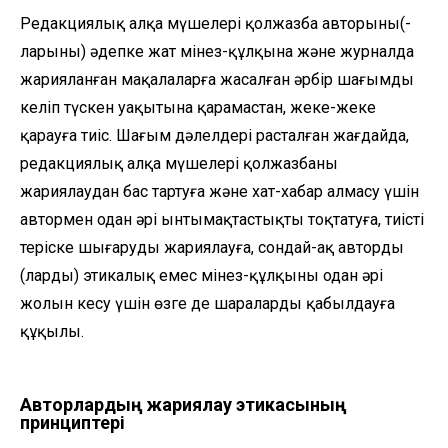
Редакциялық алқа мүшелері қолжазба авторының(-
ларының) әдепке жат мінез-құлқына және журналда
жарияланған мақалаларға жасалған әрбір шағымды
келіп түскен уақытына қарамастан, жеке-жеке
қарауға тиіс. Шағым дәлелдері расталған жағдайда,
редакциялық алқа мүшелері қолжазбаны
жариялаудан бас тартуға және хат-хабар алмасу үшін
автормен одан әрі ынтымақтастықты тоқтатуға, тиісті
теріске шығаруды жариялауға, сондай-ақ автордың
(лардың) этикалық емес мінез-құлқының одан әрі
жолын кесу үшін өзге де шараларды қабылдауға
құқылы.
Авторлардың жариялау этикасының
принциптері