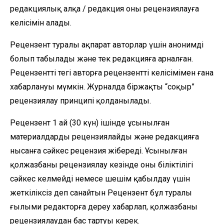
редакциялық алқа / редакция оны рецензиялауға
келісімін алады.
Рецензент туралы ақпарат авторлар үшін анонимді
болып табылады және тек редакцияға арналған.
Рецензенттің тегі авторға рецензенттің келісімімен ғана
хабарлануы мүмкін. Журналда біржақты “соқыр”
рецензиялау принципі қолданылады.
Рецензент 1 ай (30 күн) ішінде ұсынылған
материалдарды рецензиялайды және редакцияға
нысанға сәйкес рецензия жібереді. Ұсынылған
қолжазбаны рецензиялау кезінде оның біліктілігі
сәйкес келмейді немесе шешім қабылдау үшін
жеткіліксіз деп санайтын Рецензент бұл туралы
ғылыми редакторға дереу хабарлап, қолжазбаны
рецензиялаудан бас тартуы керек.