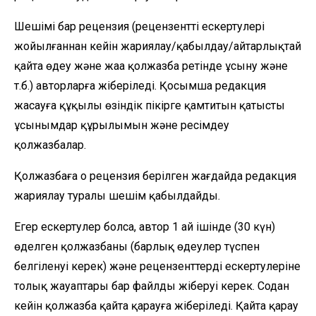
Шешімі бар рецензия (рецензенттің ескертулері
жойылғаннан кейін жариялау/қабылдау/айтарлықтай
қайта өңдеу және жаңа қолжазба ретінде ұсыну және
т.б.) авторларға жіберіледі. Қосымша редакция
жасауға құқылы өзіндік пікірге қамтитын қатысты
ұсынымдар құрылымын және ресімдеу
қолжазбалар.
Қолжазбаға оң рецензия берілген жағдайда редакция
жариялау туралы шешім қабылдайды.
Егер ескертулер болса, автор 1 ай ішінде (30 күн)
өңделген қолжазбаны (барлық өңдеулер түспен
белгіленуі керек) және рецензенттердің ескертулеріне
толық жауаптары бар файлды жіберуі керек. Содан
кейін қолжазба қайта қарауға жіберіледі. Қайта қарау