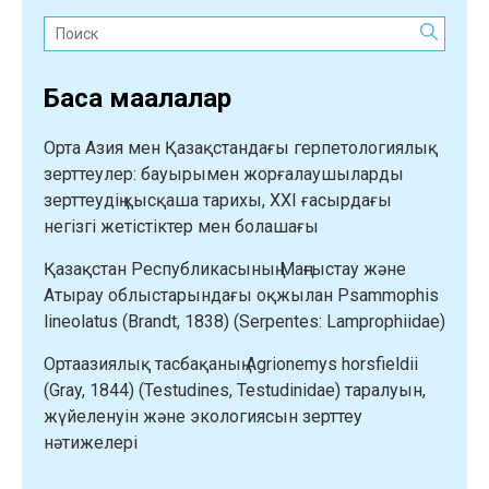
Поиск:
Басқа мақалалар
Орта Азия мен Қазақстандағы герпетологиялық
зерттеулер: бауырымен жорғалаушыларды
зерттеудің қысқаша тарихы, XXI ғасырдағы
негізгі жетістіктер мен болашағы
Қазақстан Республикасының Маңғыстау және
Атырау облыстарындағы оқжылан Psammophis
lineolatus (Brandt, 1838) (Serpentes: Lamprophiidae)
Ортаазиялық тасбақаның Agrionemys horsfieldii
(Gray, 1844) (Testudines, Testudinidae) таралуын,
жүйеленуін және экологиясын зерттеу
нәтижелері