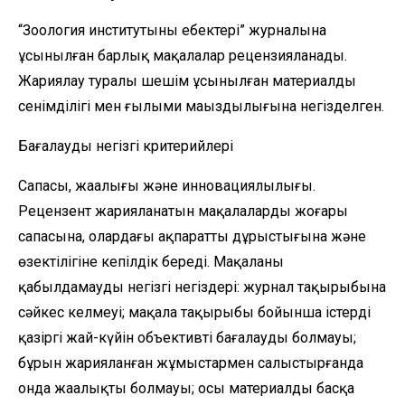
“Зоология институтының еңбектері” журналына
ұсынылған барлық мақалалар рецензияланады.
Жариялау туралы шешім ұсынылған материалдың
сенімділігі мен ғылыми маңыздылығына негізделген.
Бағалаудың негізгі критерийлері
Сапасы, жаңалығы және инновациялылығы.
Рецензент жарияланатын мақалалардың жоғары
сапасына, олардағы ақпараттың дұрыстығына және
өзектілігіне кепілдік береді. Мақаланы
қабылдамаудың негізгі негіздері: журнал тақырыбына
сәйкес келмеуі; мақала тақырыбы бойынша істердің
қазіргі жай-күйін объективті бағалаудың болмауы;
бұрын жарияланған жұмыстармен салыстырғанда
онда жаңалықтың болмауы; осы материалды басқа