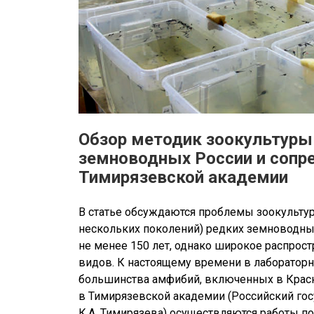
Обзор методик зоокультуры
земноводных России и сопр
Тимирязевской академии
В статье обсуждаются проблемы зоокульту
нескольких поколений) редких земноводных
не менее 150 лет, однако широкое распрос
видов. К настоящему времени в лабораторн
большинства амфибий, включенных в Красну
в Тимирязевской академии (Российский го
К.А. Тимирязева) осуществляются работы по в