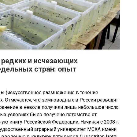
 редких и исчезающих
едельных стран: опыт
ры (искусственное размножение в течение
. Отмечается, что земноводных в России разводят
транение в неволе получили лишь небольшое число
ых условиях было получено потомство от
ю книгу Российской Федерации. Начиная с 2008 г.
сударственный аграрный университет МСХА имени
ведению в культуру пяти видов (Lissotriton lantzi,