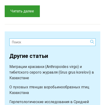
“О
Читать далее
находке
разноцветной
ящурки
(Eremias
arguta)
Поиск:
на
гарях
Другие статьи
в
Семипалатинском
Миграции красавки (Anthropoides virgo) и
ленточном
тибетского серого журавля (Grus grus korelovi) в
бору”
Казахстане
О пуховых птенцах воробьинообразных птиц
Казахстана
Герпетологические исследования в Средней