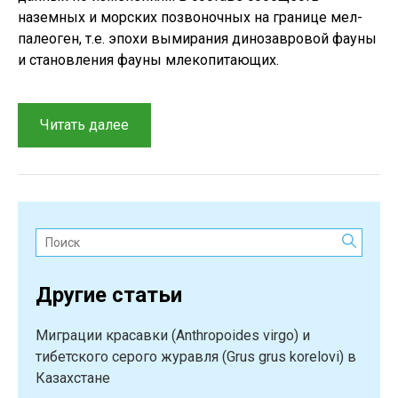
наземных и морских позвоночных на границе мел-
палеоген, т.е. эпохи вымирания динозавровой фауны
и становления фауны млекопитающих.
“Перспективы
Читать далее
изучения
меловых
позвоночных
в
Казахстане”
Поиск:
Другие статьи
Миграции красавки (Anthropoides virgo) и
тибетского серого журавля (Grus grus korelovi) в
Казахстане