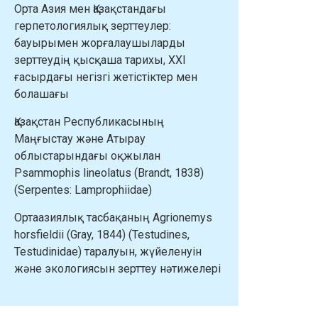
Орта Азия мен Қазақстандағы
герпетологиялық зерттеулер:
бауырымен жорғалаушыларды
зерттеудің қысқаша тарихы, XXI
ғасырдағы негізгі жетістіктер мен
болашағы
Қазақстан Республикасының
Маңғыстау және Атырау
облыстарындағы оқжылан
Psammophis lineolatus (Brandt, 1838)
(Serpentes: Lamprophiidae)
Ортаазиялық тасбақаның Agrionemys
horsfieldii (Gray, 1844) (Testudines,
Testudinidae) таралуын, жүйеленуін
және экологиясын зерттеу нәтижелері