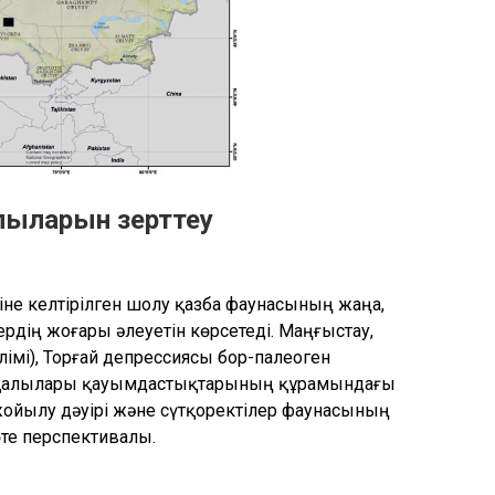
лыларын зерттеу
іне келтірілген шолу қазба фаунасының жаңа,
лердің жоғары әлеуетін көрсетеді. Маңғыстау,
імі), Торғай депрессиясы бор-палеоген
ртқалылары қауымдастықтарының құрамындағы
жойылу дәуірі және сүтқоректілер фаунасының
те перспективалы.