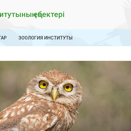
тутының еңбектері
ТАР
ЗООЛОГИЯ ИНСТИТУТЫ