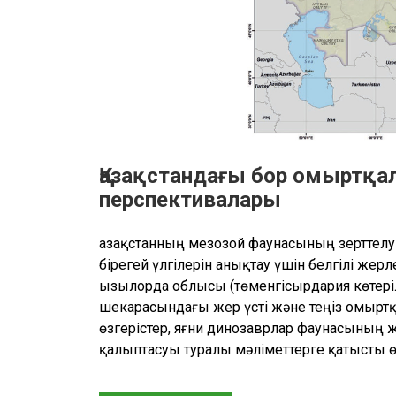
Қазақстандағы бор омыртқа
перспективалары
Қазақстанның мезозой фаунасының зерттелу
бірегей үлгілерін анықтау үшін белгілі жер
Қызылорда облысы (төменгісырдария көтеріл
шекарасындағы жер үсті және теңіз омы
өзгерістер, яғни динозаврлар фаунасының 
қалыптасуы туралы мәліметтерге қатысты ө