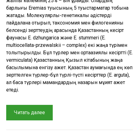
жалпы көлемінің 25% – ын құрайды. Олардың
барлығы Eremias туысының 5 туыстармақтар тобына
жатады. Молекулярлы-генетикалық әдістерді
пайдалана отырып, таксономия мен филогенияны
белсенді зерттеудің арқасында Қазақстанның кесірт
фаунасы E. dzhungarica және E. stummeri (E.
multiocellata-przewalskii – complex) екі жаңа түрімен
толықтырылды. Бұл түрлер мен ортаазиялық кесіртті (E.
vermiculata) Қазақстанның Қызыл кітабының жаңа
басылымына енгізу қажет. Қазақстан аумағында ең көп
зерттелген түрлер-бұл түрлі-түсті кесірттер (E. arguta),
ал басқа түрлері мамандардың назарын мұқият қажет
етеді.
“Қазақстандағы
Читать далее
кесірттердің
зерттеу
тарихы