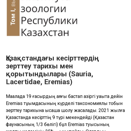
Қазақстандағы кесірттердің
зерттеу тарихы мен
қорытындылары (Sauria,
Lacertidae, Eremias)
Мақалада 19 ғасырдың аяғы бастап қазіргі уақытқа дейін
Eremias тұқымдасының күрделі таксономиялық тобын
зерттеу тарихына қысқаша шолу жасалады. 2021 жылға
Қазақстанда кесірттің 9 түрі мекендейді (Қазақстан
фаунасының 1/3 бөлігі) бұл Eremias туысының