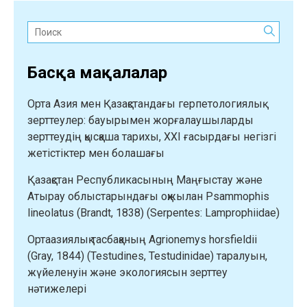
мен
қорытындылары
Поиск:
(Sauria,
Lacertidae,
Басқа мақалалар
Eremias)”
Орта Азия мен Қазақстандағы герпетологиялық
зерттеулер: бауырымен жорғалаушыларды
зерттеудің қысқаша тарихы, XXI ғасырдағы негізгі
жетістіктер мен болашағы
Қазақстан Республикасының Маңғыстау және
Атырау облыстарындағы оқжылан Psammophis
lineolatus (Brandt, 1838) (Serpentes: Lamprophiidae)
Ортаазиялық тасбақаның Agrionemys horsfieldii
(Gray, 1844) (Testudines, Testudinidae) таралуын,
жүйеленуін және экологиясын зерттеу
нәтижелері