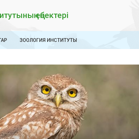
тутының еңбектері
ТАР
ЗООЛОГИЯ ИНСТИТУТЫ