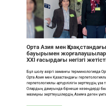
Орта Азия мен Қазақстандағ
бауырымен жорғалаушылард
XXI ғасырдағы негізгі жетіс
Бұл шолу қазіргі заманғы терминологияда О
Орта Азия мен Қазақстандағы герпетологиялы
герпетологиялық әртүрлілігін зерттеудің ұзақ 
Олардың дамуында бірнеше кезеңдерді бөлі
мазмұны зерттеушілердің Азияға деген ұм