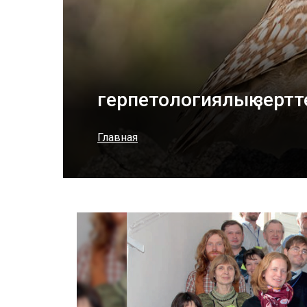
герпетологиялық зертт
Главная