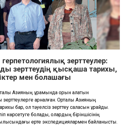
ы герпетологиялық зерттеулер:
ы зерттеудің қысқаша тарихы,
тіктер мен болашағы
рталық Азияның құрамында орын алатын
қ зерттеулерге арналған. Орталық Азияның
тарихы бар, ол тәуелсіз зерттеу саласын құрайды.
п көрсетуге болады, олардың біріншісінің
тылысындағы ерте экспедициялармен байланысты.