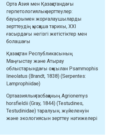
Орта Азия мен Қазақстандағы
герпетологиялық зерттеулер:
бауырымен жорғалаушыларды
зерттеудің қысқаша тарихы, XXI
ғасырдағы негізгі жетістіктер мен
болашағы
Қазақстан Республикасының
Маңғыстау және Атырау
облыстарындағы оқжылан Psammophis
lineolatus (Brandt, 1838) (Serpentes:
Lamprophiidae)
Ортаазиялық тасбақаның Agrionemys
horsfieldii (Gray, 1844) (Testudines,
Testudinidae) таралуын, жүйеленуін
және экологиясын зерттеу нәтижелері