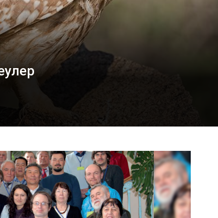
еулер