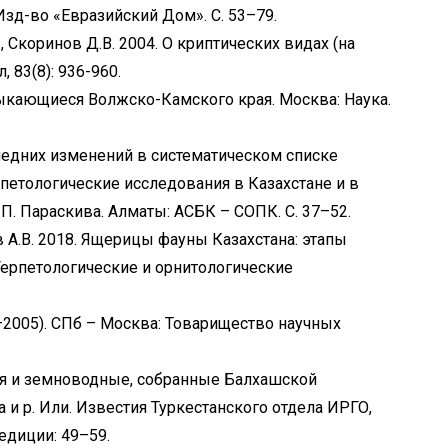
Изд-во «Евразийский Дом». С. 53–79.
., Скоринов Д.В. 2004. О криптических видах (на
 83(8): 936-960.
мыкающиеся Волжско-Камского края. Москва: Наука.
следних изменений в систематическом списке
ерпетологические исследования в Казахстане и в
П. Параскива. Алматы: АСБК – СОПК. С. 37–52.
в А.В. 2018. Ящерицы фауны Казахстана: этапы
: Герпетологические и орнитологические
–2005). СПб – Москва: Товарищество научных
ся и земноводные, собранные Балхашской
а и р. Или. Известия Туркестанского отдела ИРГО,
едиции: 49–59.