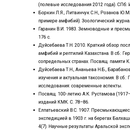
(полевые исследования 2012 года). СПб: 
Боркин Л.Я., Литвинчук С.Н., Розанов Ю.М
примере амфибий). Зоологический журнал,
Гаранин В.И. 1983. Земноводные и прес
176 с.
Дуйсебаева Т.Н. 2010. Краткий обзор по
амфибий и рептилий Казахстана. В сб.: Г
сопредельных странах. Посвящ. памяти К.
Дуйсебаева Т.Н., Ананьева Н.Б., Барабано
изучения и актуальная таксономия. В сб.
исследования: современные аспекты.
Посвящ. 100-летию А.К. Рустамова (1917
изданий КМК. С. 78–86.
Елпатьевский В.С. 1907. Пресмыкающие
экспедицией в 1903 г. на берегах Балхаш
4(7). Научные результаты Аральской эксп