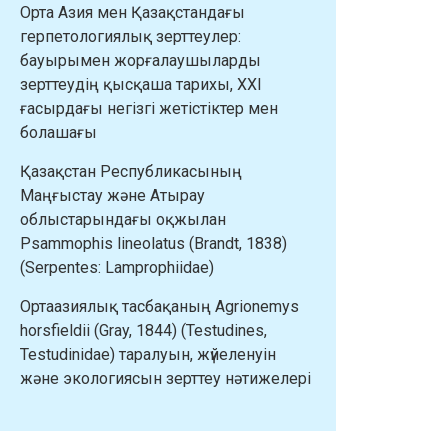
Орта Азия мен Қазақстандағы
герпетологиялық зерттеулер:
бауырымен жорғалаушыларды
зерттеудің қысқаша тарихы, XXI
ғасырдағы негізгі жетістіктер мен
болашағы
Қазақстан Республикасының
Маңғыстау және Атырау
облыстарындағы оқжылан
Psammophis lineolatus (Brandt, 1838)
(Serpentes: Lamprophiidae)
Ортаазиялық тасбақаның Agrionemys
horsfieldii (Gray, 1844) (Testudines,
Testudinidae) таралуын, жүйеленуін
және экологиясын зерттеу нәтижелері