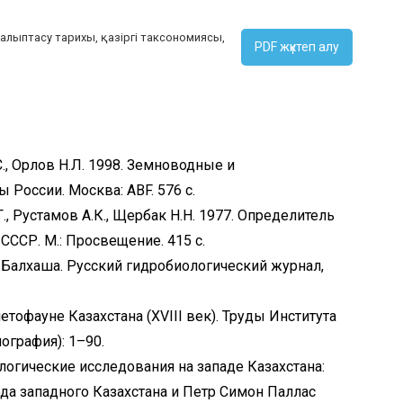
қалыптасу тарихы, қазіргі таксономиясы,
PDF жүктеп алу
С., Орлов Н.Л. 1998. Земноводные и
России. Москва: ABF. 576 с.
Г., Рустамов А.К., Щербак Н.Н. 1977. Определитель
СР. М.: Просвещение. 415 с.
гов Балхаша. Русский гидробиологический журнал,
етофауне Казахстана (XVIII век). Труды Института
ография): 1–90.
ологические исследования на западе Казахстана:
рода западного Казахстана и Петр Симон Паллас