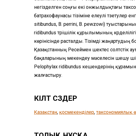
негізделген соңғы екі онжылдықтағы такс
батрахофаунасы тізіміне елеулі түзетулер енгіз
sitibundus, B. perrini, B. pewzowi) туыстар
ridibundus түрішілік құрылымының күрделілі
көрінісінде расталды. Тізімді жаңартудың б
Қазақстанның Ресеймен шектес солтүстік ау
бақаларының мекендеу мәселесін шешу үшін 
Pelophylax ridibundus кешендерінің құрамы
жалғастыру.
КІЛТ СӨЗДЕР
Қазақстан
, 
қосмекенділер
, 
таксономиялық ө
ТОЛЫҚ НҰСҚА