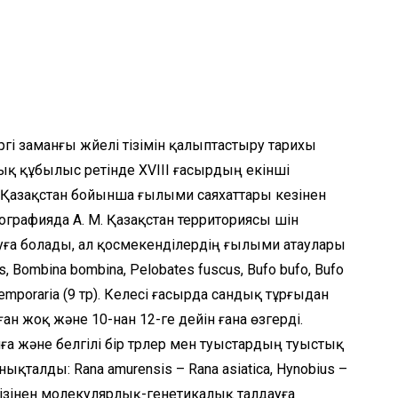
гі заманғы жүйелі тізімін қалыптастыру тарихы
қ құбылыс ретінде XVIII ғасырдың екінші
Қазақстан бойынша ғылыми саяхаттары кезінен
ографияда А. М. Қазақстан территориясы үшін
науға болады, ал қосмекенділердің ғылыми атаулары
, Bombina bombina, Pelobates fuscus, Bufo bufo, Bufo
 R. temporaria (9 түр). Келесі ғасырда сандық тұрғыдан
ан жоқ және 10-нан 12-ге дейін ғана өзгерді.
а және белгілі бір түрлер мен туыстардың туыстық
талды: Rana amurensis – Rana asiatica, Hynobius –
Негізінен молекулярлық-генетикалық талдауға