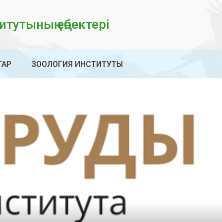
тутының еңбектері
ТАР
ЗООЛОГИЯ ИНСТИТУТЫ