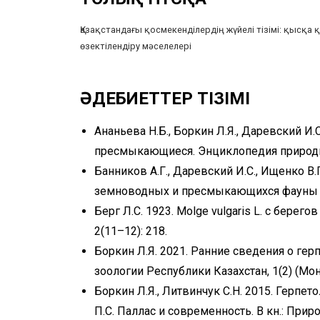
Қазақстандағы қосмекенділердің жүйелі тізімі: қысқа 
өзектілендіру мәселелері
ӘДЕБИЕТТЕР ТІЗІМІ
Ананьева Н.Б., Боркин Л.Я., Даревский И.
пресмыкающиеся. Энциклопедия природы 
Банников А.Г., Даревский И.С., Ищенко В.
земноводных и пресмыкающихся фауны СС
Берг Л.С. 1923. Molge vulgaris L. c бере
2(11–12): 218.
Боркин Л.Я. 2021. Ранние сведения о герп
зоологии Республики Казахстан, 1(2) (Мон
Боркин Л.Я., Литвинчук С.Н. 2015. Герпет
П.С. Паллас и современность. В кн.: При