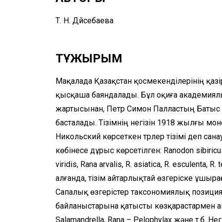
Т. Н. Дүйсебаева
ТҰЖЫРЫМ
Мақалада Қазақстан қосмекенділерінің қазір
қысқаша баяндалады. Бұл оқиға академиялы
жартысынан, Петр Симон Палластың Батыс 
басталады. Тізімнің негізін 1918 жылғы мон
Никольский көрсеткен түрлер тізімі деп са
көбінесе дұрыс көрсетілген: Ranodon sibiricus
viridis, Rana arvalis, R. asiatica, R. esculenta,
алғанда, тізім айтарлықтай өзгеріске ұшырағ
Сапалық өзгерістер таксономиялық позицияғ
байланыстарына қатысты көзқарастармен анық
Salamandrella, Rana – Pelophylax және т.б. 