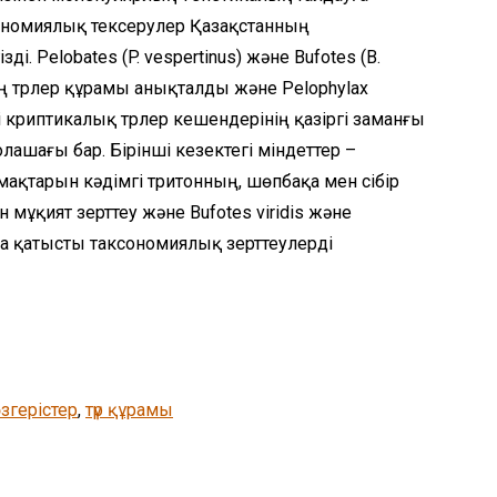
ономиялық тексерулер Қазақстанның
ді. Pelobates (P. vespertinus) және Bufotes (B.
ының түрлер құрамы анықталды және Pelophylax
гі криптикалық түрлер кешендерінің қазіргі заманғы
олашағы бар. Бірінші кезектегі міндеттер –
мақтарын кәдімгі тритонның, шөпбақа мен сібір
мұқият зерттеу және Bufotes viridis және
на қатысты таксономиялық зерттеулерді
згерістер
, 
түр құрамы