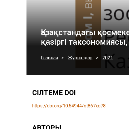
Қазақстандағы қосмеке
қазіргі таксономиясы,
Главная
Журналдар
2021
СІЛТЕМЕ DOI
https://doi.org/10.54944/ot867xg78
АВТОРЫ