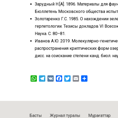
Зарудный Н.[А]. 1896. Материалы для фау
Бюллетень Московского общества испытат
Золотаренко Г.С. 1985. О нахождении зе
герпетологии. Тезисы докладов VI Всесо
Наука. С. 80–81.
Иванов А.Ю. 2019. Молекулярно-генетиче
распространения криптических форм озер
дисс. на соискание степени канд. биол. нау
WhatsApp
Telegram
VK
Facebook
Twitter
Email
Share
Басты
Журнал туралы
Мұрағаттар