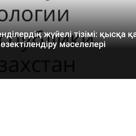
нділердің жүйелі тізімі: қысқа 
 өзектілендіру мәселелері