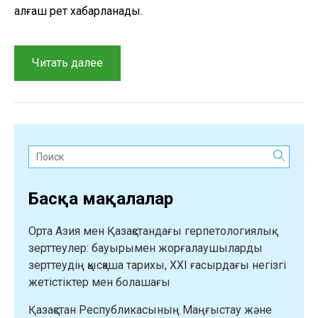
алғаш рет хабарланады.
“Оңтүстік
Читать далее
Қазақстандағы
сарыбауыр
кесіртке
(Pseudopus
apodus)
Поиск:
құйрығының
бифуркация
Басқа мақалалар
фактісі
туралы”
Орта Азия мен Қазақстандағы герпетологиялық
зерттеулер: бауырымен жорғалаушыларды
зерттеудің қысқаша тарихы, XXI ғасырдағы негізгі
жетістіктер мен болашағы
Қазақстан Республикасының Маңғыстау және