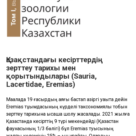
мәселелері”
Қазақстандағы кесірттердің
зерттеу тарихы мен
қорытындылары (Sauria,
Lacertidae, Eremias)
Мақалада 19 ғасырдың аяғы бастап қазіргі уақытқа дейін
Eremias тұқымдасының күрделі таксономиялық тобын
зерттеу тарихына қысқаша шолу жасалады. 2021 жылға
Қазақстанда кесірттің 9 түрі мекендейді (Қазақстан
фаунасының 1/3 бөлігі) бұл Eremias туысының
жалпы көлемінің 25% – ын құрайды. Олардың