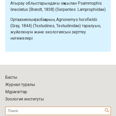
Атырау облыстарындағы оқжылан Psammophis
lineolatus (Brandt, 1838) (Serpentes: Lamprophiidae)
Ортаазиялық тасбақаның Agrionemys horsfieldii
(Gray, 1844) (Testudines, Testudinidae) таралуын,
жүйеленуін және экологиясын зерттеу
нәтижелері
Басты
Журнал туралы
Мұрағаттар
Зоология институты
Поиск: