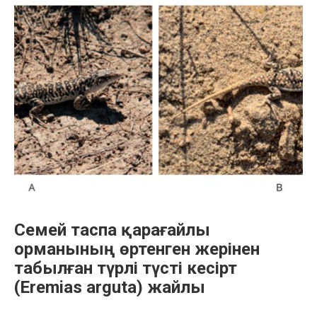
мен
қорытындылары
(Sauria,
Lacertidae,
Eremias)”
Семей таспа қарағайлы
орманының өртенген жерінен
табылған түрлі түсті кесірт
(Eremias arguta) жайлы