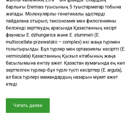
барлығы Eremias туысының 5 туыстармақтар тобына
жатады. Молекулярлы-генетикалық әдістерді
пайдалана отырып, таксономия мен филогенияны
белсенді зерттеудің арқасында Қазақстанның кесірт
фаунасы E. dzhungarica және E. stummeri (E.
multiocellata-przewalskii – complex) екі жаңа түрімен
толықтырылды. Бұл түрлер мен ортаазиялық кесіртті (E.
vermiculata) Қазақстанның Қызыл кітабының жаңа
басылымына енгізу қажет. Қазақстан аумағында ең көп
зерттелген түрлер-бұл түрлі-түсті кесірттер (E. arguta),
ал басқа түрлері мамандардың назарын мұқият қажет
етеді.
“Қазақстандағы
Читать далее
кесірттердің
зерттеу
тарихы