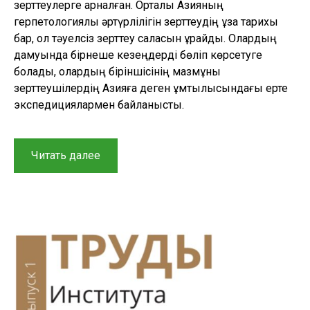
зерттеулерге арналған. Орталық Азияның
герпетологиялық әртүрлілігін зерттеудің ұзақ тарихы
бар, ол тәуелсіз зерттеу саласын құрайды. Олардың
дамуында бірнеше кезеңдерді бөліп көрсетуге
болады, олардың біріншісінің мазмұны
зерттеушілердің Азияға деген ұмтылысындағы ерте
экспедициялармен байланысты.
“Орта
Читать далее
Азия
мен
Қазақстандағы
герпетологиялық
зерттеулер:
бауырымен
жорғалаушыларды
зерттеудің
қысқаша