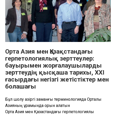
Орта Азия мен Қазақстандағы
герпетологиялық зерттеулер:
бауырымен жорғалаушыларды
зерттеудің қысқаша тарихы, XXI
ғасырдағы негізгі жетістіктер мен
болашағы
Бұл шолу қазіргі заманғы терминологияда Орталық
Азияның құрамында орын алатын
Орта Азия мен Қазақстандағы герпетологиялық