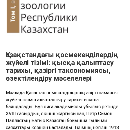
тарихы,
XXI
ғасырдағы
негізгі
жетістіктер
мен
болашағы”
Қазақстандағы қосмекенділердің
жүйелі тізімі: қысқа қалыптасу
тарихы, қазіргі таксономиясы,
өзектілендіру мәселелері
Мақалада Қазақстан қосмекенділерінің қазіргі заманғы
жүйелі тізімін қалыптастыру тарихы қысқаша
баяндалады. Бұл оқиға академиялық құбылыс ретінде
XVIII ғасырдың екінші жартысынан, Петр Симон
Палластың Батыс Қазақстан бойынша ғылыми
саяхаттары кезінен басталады. Тізімнің негізін 1918