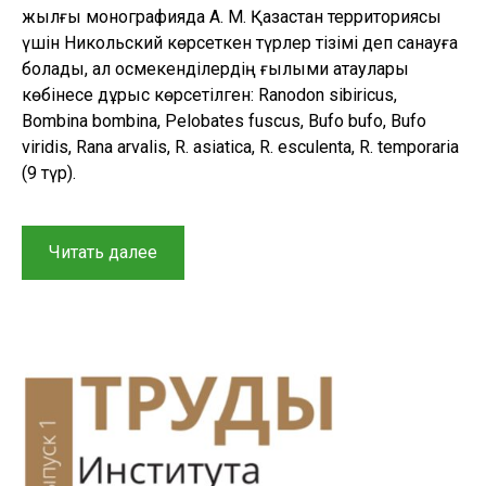
жылғы монографияда А. М. Қазақстан территориясы
үшін Никольский көрсеткен түрлер тізімі деп санауға
болады, ал қосмекенділердің ғылыми атаулары
көбінесе дұрыс көрсетілген: Ranodon sibiricus,
Bombina bombina, Pelobates fuscus, Bufo bufo, Bufo
viridis, Rana arvalis, R. asiatica, R. esculenta, R. temporaria
(9 түр).
“Қазақстандағы
Читать далее
қосмекенділердің
жүйелі
тізімі:
қысқа
қалыптасу
тарихы,
қазіргі
таксономиясы,
өзектілендіру