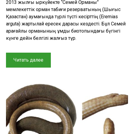
2013 жылғы қыркүйекте “Семей Орманы”
мемлекеттік орман табиғи резерватының (Шығыс
Қазақстан) аумағында түрлі түсті кесірттің (Eremias
arguta) жартылай ересек дарасы кездесті. Бұл Семей
қарағайлы орманының құмды биотопындағы бүгінгі
күнге дейін белгілі жалғыз түр.
“Семей
Читать далее
таспа
қарағайлы
орманының
өртенген
жерінен
табылған
түрлі
түсті
кесірт
(Eremias