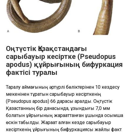
arguta)
жайлы”
Оңтүстік Қазақстандағы
сарыбауыр кесіртке (Pseudopus
apodus) құйрығының бифуркация
фактісі туралы
Таралу аймағының әртүрлі бөліктерінен 10 кездесу
мекенінен тұратын сарыбауыр кесірткенің
(Pseudopus apodus) 66 дарасы қаралды. Оңтүстік
Қазақстанның бір данасында, ұзындығы 7,0 мм
болатын құйрығының жарақаттанған ұшында қосымша
өскін табылды. Жарақат алған кезде сарыбауыр
кесірткенің құйрығының бифуркациясы жайлы факт