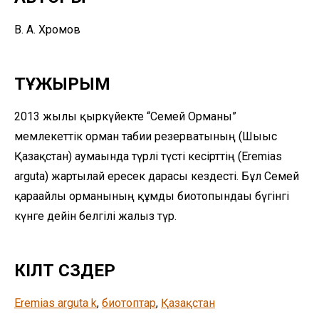
В. А. Хромов
ТҰЖЫРЫМ
2013 жылғы қыркүйекте “Семей Орманы”
мемлекеттік орман табиғи резерватының (Шығыс
Қазақстан) аумағында түрлі түсті кесірттің (Eremias
arguta) жартылай ересек дарасы кездесті. Бұл Семей
қарағайлы орманының құмды биотопындағы бүгінгі
күнге дейін белгілі жалғыз түр.
КІЛТ СӨЗДЕР
Eremias arguta k
, 
биотоптар
, 
Қазақстан