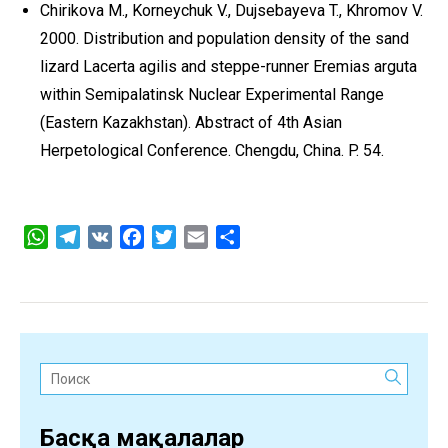
Chirikova M., Korneychuk V., Dujsebayeva T., Khromov V.
2000. Distribution and population density of the sand
lizard Lacerta agilis and steppe-runner Eremias arguta
within Semipalatinsk Nuclear Experimental Range
(Eastern Kazakhstan). Abstract of 4th Asian
Herpetological Conference. Chengdu, China. P. 54.
WhatsApp
Telegram
VK
Facebook
Twitter
Email
Share
Поиск:
Басқа мақалалар