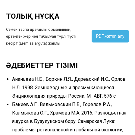
ТОЛЫҚ НҰСҚА
Семей таспа қарағайлы орманының
PDF жүктеп алу
өртенген жерінен табылған түрлі түсті
кесірт (Eremias arguta) жайлы
ӘДЕБИЕТТЕР ТІЗІМІ
Ананьева Н.Б., Боркин Л.Я., Даревский И.С., Орлов
Н.Л. 1998. Земноводные и пресмыкающиеся.
Энциклопедия природы России. М.: ABF. 576 с.
Бакиев А.Г., Вельмовский П.В., Горелов Р.А.,
Калмыкова О.Г., Храмова М.А. 2016. Разноцветная
ящурка в Бузулукском бору. Самарская Лука:
проблемы региональной и глобальной экологии,