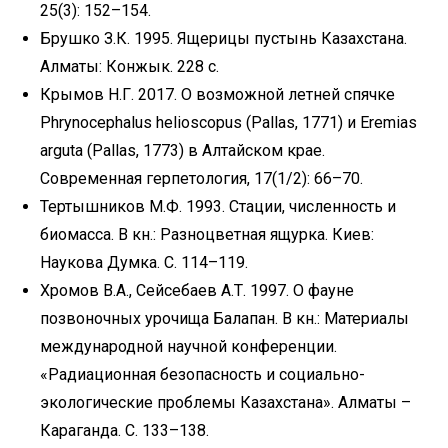
25(3): 152–154.
Брушко З.К. 1995. Ящерицы пустынь Казахстана.
Алматы: Конжык. 228 с.
Крымов Н.Г. 2017. О возможной летней спячке
Phrynocephalus helioscopus (Pallas, 1771) и Eremias
arguta (Pallas, 1773) в Алтайском крае.
Современная герпетология, 17(1/2): 66–70.
Тертышников М.Ф. 1993. Стации, численность и
биомасса. В кн.: Разноцветная ящурка. Киев:
Наукова Думка. С. 114–119.
Хромов В.А., Сейсебаев А.Т. 1997. О фауне
позвоночных урочища Балапан. В кн.: Материалы
международной научной конференции.
«Радиационная безопасность и социально-
экологические проблемы Казахстана». Алматы –
Караганда. C. 133–138.