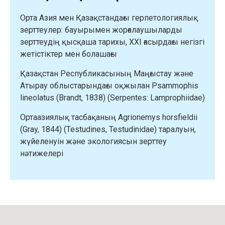
Орта Азия мен Қазақстандағы герпетологиялық
зерттеулер: бауырымен жорғалаушыларды
зерттеудің қысқаша тарихы, XXI ғасырдағы негізгі
жетістіктер мен болашағы
Қазақстан Республикасының Маңғыстау және
Атырау облыстарындағы оқжылан Psammophis
lineolatus (Brandt, 1838) (Serpentes: Lamprophiidae)
Ортаазиялық тасбақаның Agrionemys horsfieldii
(Gray, 1844) (Testudines, Testudinidae) таралуын,
жүйеленуін және экологиясын зерттеу
нәтижелері