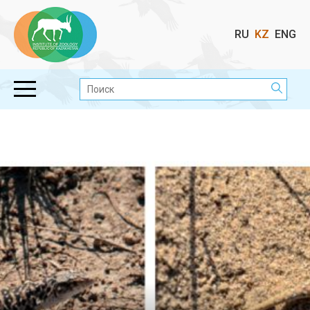
Выбор
RU
KZ
ENG
языка
Поиск: