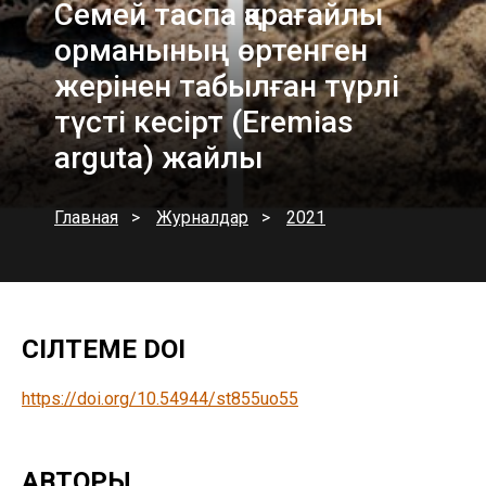
Семей таспа қарағайлы
орманының өртенген
жерінен табылған түрлі
түсті кесірт (Eremias
arguta) жайлы
Главная
Журналдар
2021
СІЛТЕМЕ DOI
https://doi.org/10.54944/st855uo55
АВТОРЫ